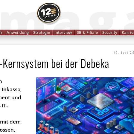
Finanzmagazin
h
Anwendung
Strategie
Interview
SB & Filiale
Security
Karrie
15. Juni 2
T-Kernsystem bei der Debeka
n
 Inkasso,
ment und
 IT-
 mit dem
lossen,