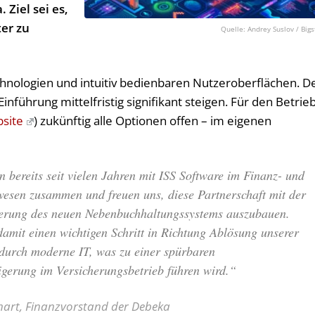
Ziel sei es,
ter zu
Andrey Suslov / Big
hnologien und intuitiv bedienbaren Nutzeroberflächen. D
nführung mittelfristig signifikant steigen. Für den Betrie
site
) zukünftig alle Optionen offen – im eigenen
n bereits seit vielen Jahren mit ISS Software im Finanz- und
esen zusammen und freuen uns, diese Partnerschaft mit der
erung des neuen Nebenbuchhaltungssystems auszubauen.
amit einen wichtigen Schritt in Richtung Ablösung unserer
 durch moderne IT, was zu einer spürbaren
eigerung im Versicherungsbetrieb führen wird.“
hart, Finanzvorstand der Debeka