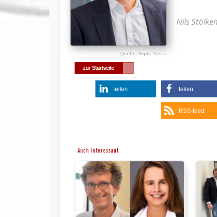
Nils Stölke
Sopra Steria
teilen
teilen
RSS-feed
Auch interessant