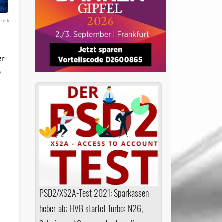
stock
er
b
PSD2/XS2A-Test 2021: Sparkassen
heben ab; HVB startet Turbo; N26,