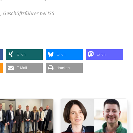
n, Geschäftsführer bei ISS
teilen
teilen
teilen
E-Mail
drucken