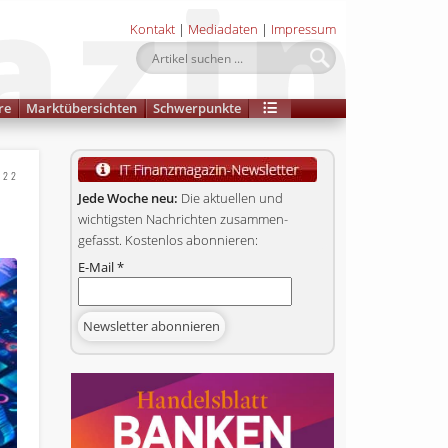
Kontakt
|
Mediadaten
|
Impressum
re
Marktübersichten
Schwerpunkte
022
Jede Woche neu:
Die aktuellen und
wichtigsten Nachrichten zusammen­
gefasst. Kostenlos abonnieren:
E-Mail
*