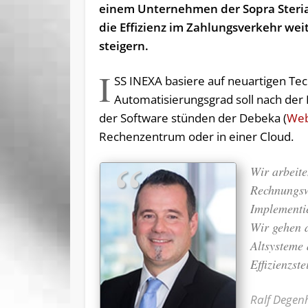
einem Unternehmen der Sopra Steria. 
die Effizienz im Zahlungsverkehr wei
steigern.
I
SS INEXA basiere auf neuartigen Tec
Automatisierungsgrad soll nach der Ei
der Software stünden der Debeka (
Web
Rechenzentrum oder in einer Cloud.
Wir arbeite
Rechnungsw
Implementi
Wir gehen d
Altsysteme
Effizienzst
Ralf Degen