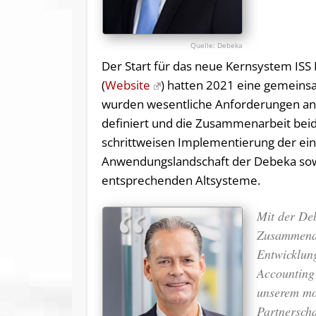
Debeka
Der Start für das neue Kernsystem ISS 
(
Website
) hatten 2021 eine gemeinsa
wurden wesentliche Anforderungen an d
definiert und die Zusammenarbeit be
schrittweisen Implementierung der einz
Anwendungslandschaft der Debeka sowie
entsprechenden Altsysteme.
Mit der Deb
Zusammenar
Entwicklung
Accounting
unserem mod
Partnerscha