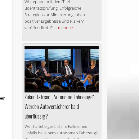
Whitepaper mit dem Titel
„Identitätsprüfung: Erfolgreiche
Strategien zur Minimierung falsch
positiver Ergebnisse und Risiken“
veröffentlicht. Es...
mehr >>
Zukunftstrend „Autonome Fahrzeuge“:
der
Werden Auto­versicherer bald
überflüssig?
Wer haftet eigentlich im Falle eines
Unfalls bei einem autonomen Fahrzeug?