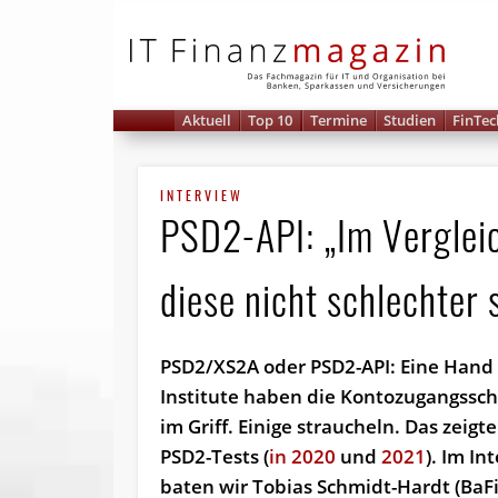
IT 
Aktuell
Top 10
Termine
Studien
FinTec
INTERVIEW
PSD2-API: „Im Verglei
diese nicht schlechter 
PSD2/XS2A oder PSD2-API: Eine Hand 
Institute haben die Konto­zugangs­sch
im Griff. Einige straucheln. Das zeigt
PSD2-Tests (
in 2020
und
2021
). Im In
baten wir Tobias Schmidt-Hardt (BaF