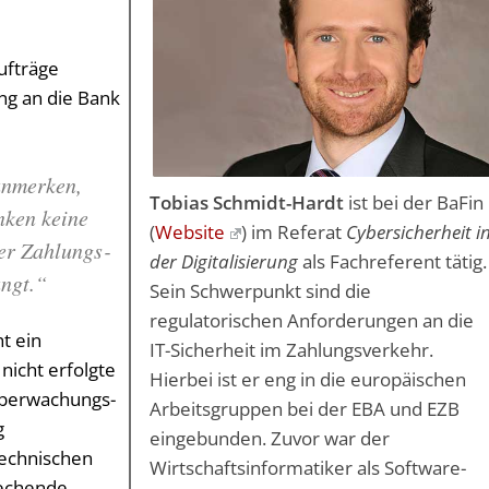
ufträge
ng an die Bank
anmerken,
Tobias Schmidt-Hardt
ist bei der BaFin
nken keine
(
Website
) im Referat
Cybersicherheit i
er Zahlungs­
der Digitalisierung
als Fachreferent tätig.
angt.“
Sein Schwerpunkt sind die
regulatorischen Anforderungen an die
ht ein
IT-Sicherheit im Zahlungsverkehr.
nicht erfolgte
Hierbei ist er eng in die europäischen
überwachungs­
Arbeitsgruppen bei der EBA und EZB
g
eingebunden. Zuvor war der
technischen
Wirtschaftsinformatiker als Software­
rechende