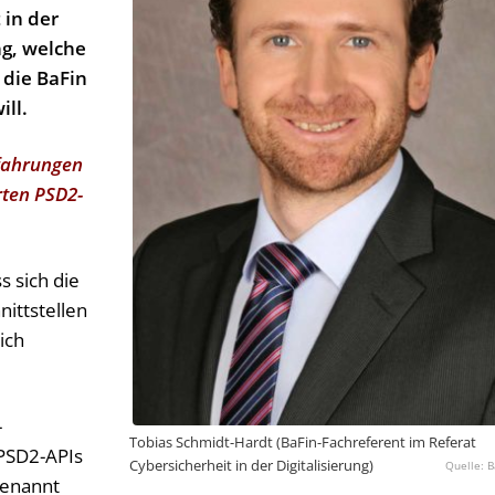
 in der
ng, welche
 die BaFin
ll.
rfahrungen
rten PSD2-
 sich die
ittstellen
ich
-
Tobias Schmidt-Hardt (BaFin-Fachreferent im Referat
 PSD2-APIs
Cybersicherheit in der Digitalisierung)
B
genannt