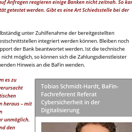
 auf Anfragen reagieren einige Banken nicht zeitnah. So ka
t getestet werden. Gibt es eine Art Schiedsstelle bei der
elbständig unter Zuhilfenahme der bereitgestellten
tschnittstellen integriert werden können. Bleiben noch
upport der Bank beantwortet werden. Ist die technische
 nicht möglich, so können sich die Zahlungsdienstleister
chenden Hinweis an die BaFin wenden.
am es zu
Tobias Schmidt-Hardt, BaFin-
verursacht
Fachreferent Referat
tischen
Cybersicherheit in der
n heraus – mit
Digitalisierung
en
ur unmöglich.
und den