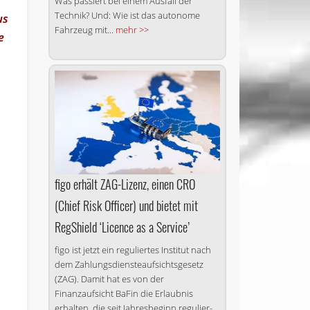
Was passiert bei einem Ausfall der
Technik? Und: Wie ist das autonome
us
Fahrzeug mit...
mehr >>
e
figo erhält ZAG-Lizenz, einen CRO
(Chief Risk Officer) und bietet mit
RegShield ‘Licence as a Service’
figo ist jetzt ein reguliertes Institut nach
dem Zahlungs­dienste­aufsichtsgesetz
(ZAG). Damit hat es von der
Finanzaufsicht BaFin die Erlaubnis
erhalten, die seit Jah­res­be­ginn re­gu­lier­