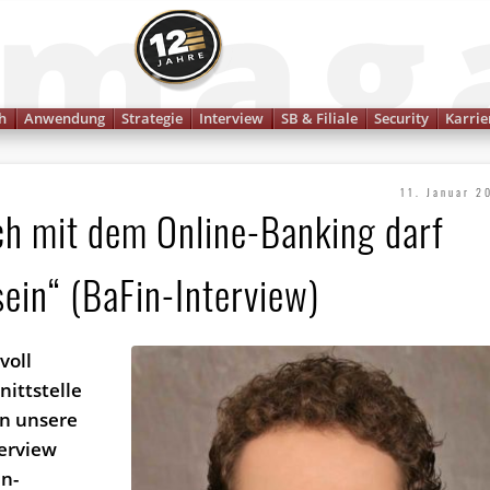
Finanzmagazin
h
Anwendung
Strategie
Interview
SB & Filiale
Security
Karrie
11. Januar 2
ch mit dem Online-Banking darf
sein“ (BaFin-Interview)
voll
nittstelle
en unsere
terview
in-