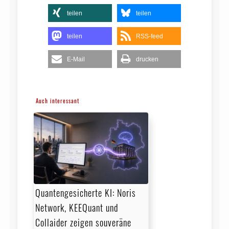
teilen
teilen
teilen
RSS-feed
E-Mail
drucken
Auch interessant
Quantengesicherte KI: Noris
Network, KEEQuant und
Collaider zeigen souveräne