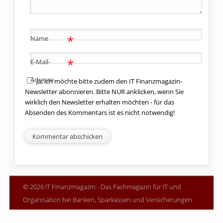
*
Name
*
E-Mail-
Adresse
Ja, ich möchte bitte zudem den IT Finanzmagazin-
Newsletter abonnieren. Bitte NUR anklicken, wenn Sie
wirklich den Newsletter erhalten möchten - für das
Absenden des Kommentars ist es nicht notwendig!
© 2026 IT Finanzmagazin - Das Fachmagazin für IT und
Organisation bei Banken, Sparkassen und Versicherungen