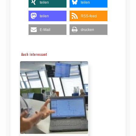
teilen
teilen
teilen
RSS-feed
E-Mail
drucken
Auch interessant