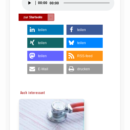
00:00
00:00
Player
teilen
teilen
teilen
teilen
teilen
RSS-feed
E-Mail
drucken
Auch interessant