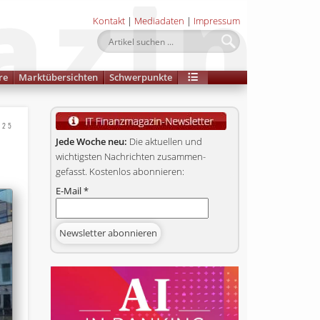
Kontakt
|
Mediadaten
|
Impressum
re
Marktübersichten
Schwerpunkte
025
Jede Woche neu:
Die aktuellen und
wichtigsten Nachrichten zusammen­
gefasst. Kostenlos abonnieren:
E-Mail
*