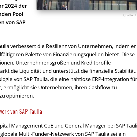
hr 2024 der
nden Pool
L
en von SAP
aulia verbessert die Resilienz von Unternehmen, indem er
fältigeren Palette von Finanzierungsquellen bietet. Diese
gionen, Unternehmensgrößen und Kreditprofile
rkt die Liquidität und unterstützt die finanzielle Stabilität.
gie von SAP Taulia, die eine nahtlose ERP-Integration fü
et, ermöglicht sie Unternehmen, ihren Cashflow zu
zu optimieren.
werk von SAP Taulia
ital Management CoE und General Manager bei SAP Tauli
globale Multi-Funder-Netzwerk von SAP Taulia sei ein