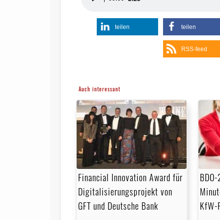
Player
teilen
teilen
RSS-feed
Auch interessant
Financial Innovation Award für
BDO-2.
Digitalisierungsprojekt von
Minut
GFT und Deutsche Bank
KfW-F