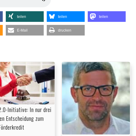
Hoch/Runter
benutzen,
teilen
teilen
teilen
um
die
E-Mail
drucken
Lautstärke
zu
regeln.
0-Initiative: In nur drei
en Entscheidung zum
örderkredit