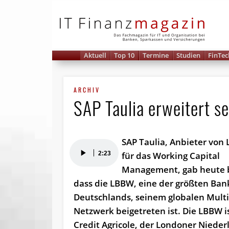
IT 
Aktuell
Top 10
Termine
Studien
FinTec
ARCHIV
SAP Taulia erweitert 
SAP Taulia, Anbieter von
Audio-
2:23
für das Working Capital
Player
Management, gab heute 
dass die LBBW, eine der größten Ba
Deutschlands, seinem globalen Multi
Netzwerk beigetreten ist. Die LBBW i
Credit Agricole, der Londoner Nieder