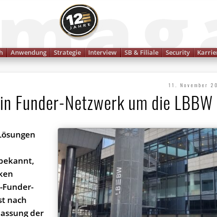
Finanzmagazin
h
Anwendung
Strategie
Interview
SB & Filiale
Security
Karrie
11. November 2
sein Funder-Netzwerk um die LBBW
 Lösungen
bekannt,
nken
-Funder-
st nach
lassung der