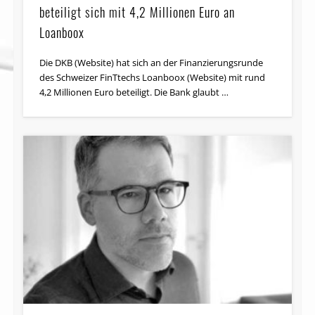
beteiligt sich mit 4,2 Millionen Euro an
Loanboox
Die DKB (Website) hat sich an der Fi­nan­zie­rungs­run­de
des Schwei­zer FinTtechs Loanboox (Website) mit rund
4,2 Mil­lio­nen Eu­ro be­tei­ligt. Die Bank glaubt …