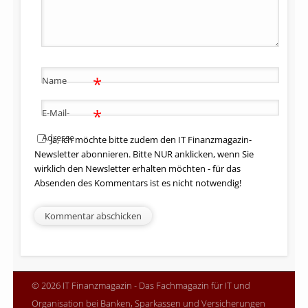
*
Name
*
E-Mail-
Adresse
Ja, ich möchte bitte zudem den IT Finanzmagazin-
Newsletter abonnieren. Bitte NUR anklicken, wenn Sie
wirklich den Newsletter erhalten möchten - für das
Absenden des Kommentars ist es nicht notwendig!
© 2026 IT Finanzmagazin - Das Fachmagazin für IT und
Organisation bei Banken, Sparkassen und Versicherungen