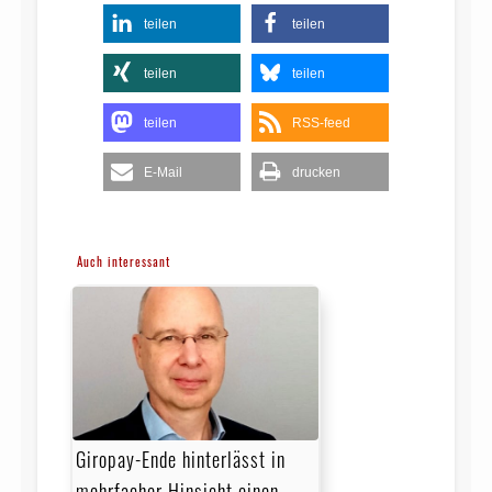
teilen
teilen
teilen
teilen
teilen
RSS-feed
E-Mail
drucken
Auch interessant
Giropay-Ende hinterlässt in
mehrfacher Hinsicht einen