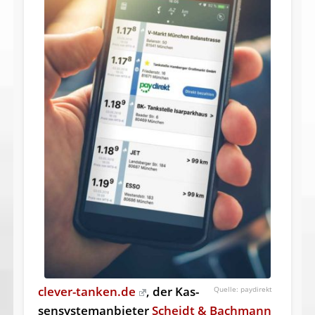
clever-tanken.de
, der Kas­
paydirekt
sen­sys­tem­an­bie­ter
Scheidt & Bachmann