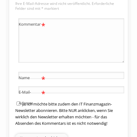
Ihre E-Mail-Adresse wird nicht veröffentlicht.
Erforderliche
Felder sind mit
*
markiert
*
Kommentar
*
Name
*
E-Mail-
Adresse
Ja, ich möchte bitte zudem den IT Finanzmagazin-
Newsletter abonnieren. Bitte NUR anklicken, wenn Sie
wirklich den Newsletter erhalten möchten - für das
Absenden des Kommentars ist es nicht notwendig!