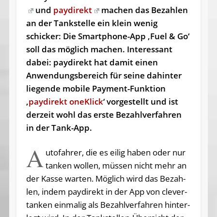
und
paydirekt
machen das Bezahlen
an der Tankstelle ein klein wenig
schicker: Die Smartphone-App ‚Fuel & Go‘
soll das möglich machen. Interessant
dabei: paydirekt hat damit einen
Anwendungsbereich für seine dahinter
liegende mobile Payment-Funktion
‚
paydirekt oneKlick
‘ vorgestellt und ist
derzeit wohl das erste Bezahlverfahren
in der Tank-App.
A
utofahrer, die es ei­lig ha­ben oder nur
tan­ken wol­len, müs­sen nicht mehr an
der Kas­se war­ten. Mög­lich wird das Be­zah­
len, in­dem pay­di­rekt in der App von cle­ver-
tan­ken ein­ma­lig als Be­zahl­ver­fah­ren hin­ter­