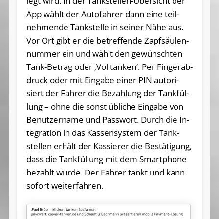
legt wird. In der Tank­stel­len-Über­sicht der
App wählt der Au­to­fah­rer dann ei­ne teil­
neh­men­de Tank­stel­le in sei­ner Nä­he aus.
Vor Ort gibt er die be­tref­fen­de Zapf­säu­len­
num­mer ein und wählt den ge­wünsch­ten
Tank-Be­trag oder ‚Voll­tan­ken‘. Per Fin­ger­ab­
druck oder mit Ein­ga­be ei­ner PIN au­to­ri­
siert der Fah­rer die Be­zah­lung der Tank­fül­
lung – oh­ne die sonst üb­li­che Ein­ga­be von
Be­nut­zer­na­me und Pass­wort. Durch die In­
te­gra­ti­on in das Kas­sen­sys­tem der Tank­
stel­len er­hält der Kas­sie­rer die Be­stä­ti­gung,
dass die Tank­fül­lung mit dem Smart­pho­ne
be­zahlt wur­de. Der Fah­rer tankt und kann
so­fort wei­ter­fah­ren.