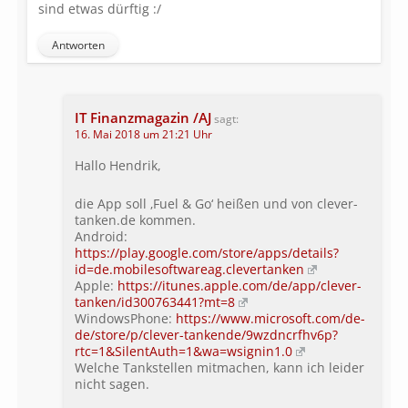
sind etwas dürftig :/
Antworten
IT Finanzmagazin /AJ
sagt:
16. Mai 2018 um 21:21 Uhr
Hallo Hendrik,
die App soll ‚Fuel & Go‘ heißen und von clever-
tanken.de kommen.
Android:
https://play.google.com/store/apps/details?
id=de.mobilesoftwareag.clevertanken
Apple:
https://itunes.apple.com/de/app/clever-
tanken/id300763441?mt=8
WindowsPhone:
https://www.microsoft.com/de-
de/store/p/clever-tankende/9wzdncrfhv6p?
rtc=1&SilentAuth=1&wa=wsignin1.0
Welche Tankstellen mitmachen, kann ich leider
nicht sagen.