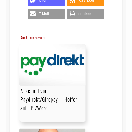
teilen
RSS-feed
E-Mail
drucken
Auch interessant
Abschied von
Paydirekt/Giropay … Hoffen
auf EPI/Wero