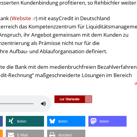
sserten Kundenbindung profitieren, so Rehbichler weiter
Bank
(Website
) mit easyCredit in Deutschland
Österreich das Kompetenzzentrum für Liquiditätsmanagem
Anspruch, ihr Angebot gemeinsam mit dem Kunden zu
entrierung als Prämisse nicht nur für die
hre Aufbau- und Ablauforganisation definiert.
iete die Bank mit dem medienbruchfreien Bezahlverfahren
redit-Rechnung“ maßgeschneiderte Lösungen im Bereich
Pfeiltasten
Hoch/Runter
benutzen,
teilen
teilen
teilen
um
die
E-Mail
drucken