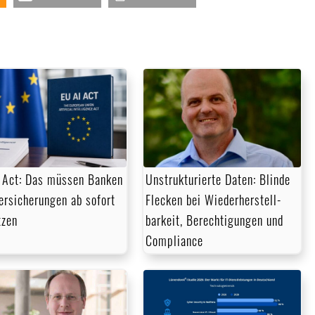
Lautstärke
zu
regeln.
 Act: Das müssen Banken
Unstrukturierte Daten: Blinde
ersicherungen ab sofort
Flecken bei Wieder­herstell­
tzen
barkeit, Berechtigungen und
Compliance