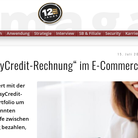
Finanzmagazin
h
Anwendung
Strategie
Interview
SB & Filiale
Security
Karrie
15. Juli 2
syCredit-Rechnung“ im E-Commer
rt mit der
syCredit-
tfolio um
önnten
fe zwischen
 bezahlen,