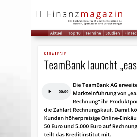
IT 
Aktuell
Top 10
Termine
Studien
FinTec
STRATEGIE
TeamBank launcht „ea
Die TeamBank AG erweite
Audio-
00:00
Markteinführung von „ea
Player
Rechnung“ ihr Produktpor
die Zahlart Rechnungskauf. Damit k
Kunden höherpreisige Online-Einkäu
50 Euro und 5.000 Euro auf Rechnung
teilt das Kreditinstitut mit.