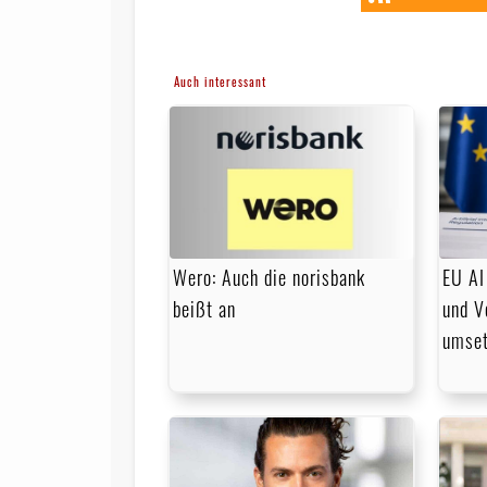
Auch interessant
Wero: Auch die norisbank
EU AI
beißt an
und V
umse