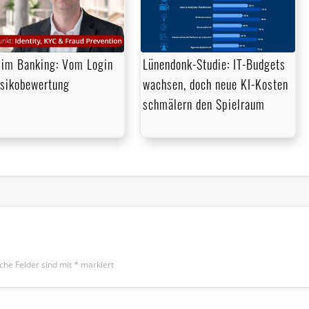
im Banking: Vom Login
Lünendonk-Studie: IT-Budgets
isikobewertung
wachsen, doch neue KI-Kosten
schmälern den Spielraum
iche Felder sind mit
*
markiert