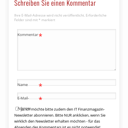
Schreiben Sie einen Kommentar
Ihre E-Mail-Adresse wird nicht veröffentlicht.
Erforderliche
Felder sind mit
*
markiert
*
Kommentar
*
Name
*
E-Mail-
Adresse
Ja, ich möchte bitte zudem den IT Finanzmagazin-
Newsletter abonnieren. Bitte NUR anklicken, wenn Sie
wirklich den Newsletter erhalten möchten - für das
Absenden des Kommentars ist es nicht notwendig!