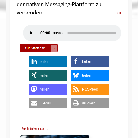
der nativen Messaging-Plattform zu
versenden.
ft
Audio-
00:00
00:00
Player
teilen
teilen
teilen
teilen
teilen
RSS-feed
E-Mail
drucken
Auch interessant