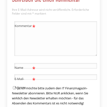
Ihre E-Mail-Adresse wird nicht veröffentlicht.
Erforderliche
Felder sind mit
*
markiert
*
Kommentar
*
Name
*
E-Mail-
Adresse
Ja, ich möchte bitte zudem den IT Finanzmagazin-
Newsletter abonnieren. Bitte NUR anklicken, wenn Sie
wirklich den Newsletter erhalten möchten - für das
Absenden des Kommentars ist es nicht notwendig!