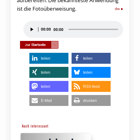
aufbereiten. Die bekannteste Anwendung
ist die Fotoüberweisung.
dw
Audio-
00:00
00:00
Player
teilen
teilen
teilen
teilen
teilen
RSS-feed
E-Mail
drucken
Auch interessant