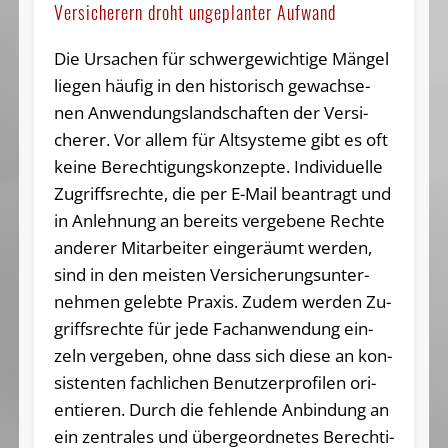
Versicherern droht ungeplanter Aufwand
Die Ur­sa­chen für schwer­ge­wich­ti­ge Män­gel
lie­gen häu­fig in den his­to­risch ge­wach­se­
nen An­wen­dungs­land­schaf­ten der Ver­si­
che­rer. Vor al­lem für Alt­sys­te­me gibt es oft
kei­ne Be­rech­ti­gungs­kon­zep­te. In­di­vi­du­el­le
Zu­griffs­rech­te, die per E-Mail be­an­tragt und
in An­leh­nung an be­reits ver­ge­be­ne Rech­te
an­de­rer Mit­ar­bei­ter ein­ge­räumt wer­den,
sind in den meis­ten Ver­si­che­rungs­un­ter­
neh­men ge­leb­te Pra­xis. Zu­dem wer­den Zu­
griffs­rech­te für je­de Fach­an­wen­dung ein­
zeln ver­ge­ben, oh­ne dass sich die­se an kon­
sis­ten­ten fach­li­chen Be­nut­zer­pro­fi­len ori­
en­tie­ren. Durch die feh­len­de An­bin­dung an
ein zen­tra­les und über­ge­ord­ne­tes Be­rech­ti­