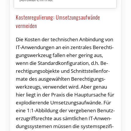
Kostenregulierung: Umsetzungsaufwände
vermeiden
Die Kos­ten der tech­ni­schen An­bin­dung von
IT-An­wen­dun­gen an ein zen­tra­les Be­rech­ti­
gungs­werk­zeug fal­len eher ge­ring aus,
wenn die Stan­dard­kon­fi­gu­ra­ti­on, d.h. Be­
rech­ti­gungs­ob­jek­te und Schnitt­stel­len­for­
ma­te des aus­ge­wähl­ten Be­rech­ti­gungs­
werk­zeugs, ver­wen­det wird. Aber ge­nau
hier liegt in der Pra­xis die Haupt­ur­sa­che für
ex­plo­die­ren­de Um­set­zungs­auf­wän­de. Für
ei­ne 1:1-Ab­bil­dung der ver­ge­be­nen Be­nutz­
er­zu­griffs­rech­te aus sämt­li­chen IT-An­wen­
dungs­sys­te­men müs­sen die sys­tem­spe­zi­fi­