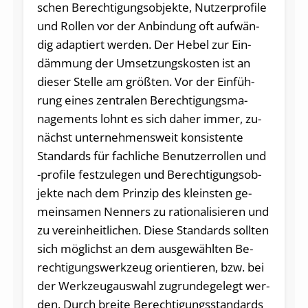
schen Be­rech­ti­gungs­ob­jek­te, Nut­zer­pro­fi­le
und Rol­len vor der An­bin­dung oft auf­wän­
dig ad­ap­tiert wer­den. Der He­bel zur Ein­
däm­mung der Um­set­zungs­kos­ten ist an
die­ser Stel­le am grö­ß­ten. Vor der Ein­füh­
rung ei­nes zen­tra­len Be­rech­ti­gungs­ma­
nage­ments lohnt es sich da­her im­mer, zu­
nächst un­ter­neh­mens­weit kon­sis­ten­te
Stan­dards für fach­li­che Be­nut­zer­rol­len und
-pro­fi­le fest­zu­le­gen und Be­rech­ti­gungs­ob­
jek­te nach dem Prin­zip des kleins­ten ge­
mein­sa­men Nen­ners zu ra­tio­na­li­sie­ren und
zu ver­ein­heit­li­chen. Die­se Stan­dards soll­ten
sich mög­lichst an dem aus­ge­wähl­ten Be­
rech­ti­gungs­werk­zeug ori­en­tie­ren, bzw. bei
der Werk­zeug­aus­wahl zu­grun­dege­legt wer­
den. Durch brei­te Be­rech­ti­gungs­stan­dards