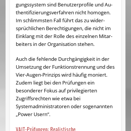
gungs­sys­tem sind Be­nut­zer­pro­fi­le und Au­
then­ti­fi­zie­rungs­ver­fah­ren nicht ho­mo­gen.
Im schlimms­ten Fall führt das zu wi­der­
sprüch­li­chen Be­rech­ti­gun­gen, die nicht im
Ein­klang mit der Rol­le des ein­zel­nen Mit­ar­
bei­ters in der Or­ga­ni­sa­ti­on stehen.
Auch die fehlende Durchgängigkeit in der
Umsetzung der Funktionstrennung und des
Vier-Augen-Prinzips wird häufig moniert.
Zudem liegt bei den Prüfungen ein
besonderer Fokus auf privilegierten
Zugriffsrechten wie etwa bei
Systemadministratoren oder sogenannten
„Power Usern“.
VAIT-Prüfungen: Realistische