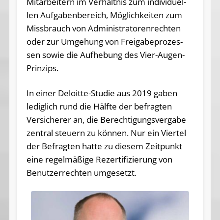
Mit­ar­bei­tern im Ver­hält­nis zum in­di­vi­du­el­
len Auf­ga­ben­be­reich, Mög­lich­kei­ten zum
Miss­brauch von Ad­mi­nis­tra­to­ren­rech­ten
oder zur Um­ge­hung von Frei­ga­be­pro­zes­
sen so­wie die Auf­he­bung des Vier-Augen-
Prinzips.
In einer Deloitte-Studie aus 2019 gaben
lediglich rund die Hälfte der befragten
Versicherer an, die Berechtigungsvergabe
zentral steuern zu können. Nur ein Viertel
der Befragten hatte zu diesem Zeitpunkt
eine regelmäßige Rezertifizierung von
Benutzerrechten umgesetzt.