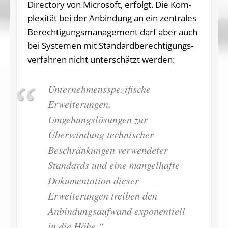
Di­rec­to­ry von Mi­cro­soft, er­folgt. Die Kom­
ple­xi­tät bei der An­bin­dung an ein zen­tra­les
Be­rech­ti­gungs­ma­nage­ment darf aber auch
bei Sys­te­men mit Stan­dard­be­rech­ti­gungs­
ver­fah­ren nicht un­ter­schätzt werden:
Unternehmensspezifische
Erweiterungen,
Umgehungslösungen zur
Überwindung technischer
Beschränkungen verwendeter
Standards und eine mangelhafte
Dokumentation dieser
Erweiterungen treiben den
Anbindungsaufwand exponentiell
in die Höhe.“