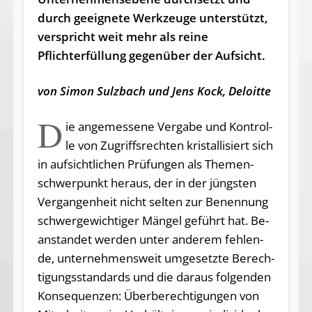
durch geeignete Werkzeuge unterstützt,
verspricht weit mehr als reine
Pflichterfüllung gegenüber der Aufsicht.
von Simon Sulzbach und Jens Kock, Deloitte
D
ie an­ge­mes­se­ne Ver­ga­be und Kon­trol­
le von Zu­griffs­rech­ten kris­tal­li­siert sich
in auf­sicht­li­chen Prü­fun­gen als The­men­
schwer­punkt her­aus, der in der jüngs­ten
Ver­gan­gen­heit nicht sel­ten zur Be­nen­nung
schwer­ge­wich­ti­ger Män­gel ge­führt ha­t​. Be­
an­stan­det wer­den un­ter an­de­rem feh­len­
de, un­ter­neh­mens­weit um­ge­setz­te Be­rech­
ti­gungs­stan­dards und die dar­aus fol­gen­den
Kon­se­quen­zen: Über­be­rech­ti­gun­gen von