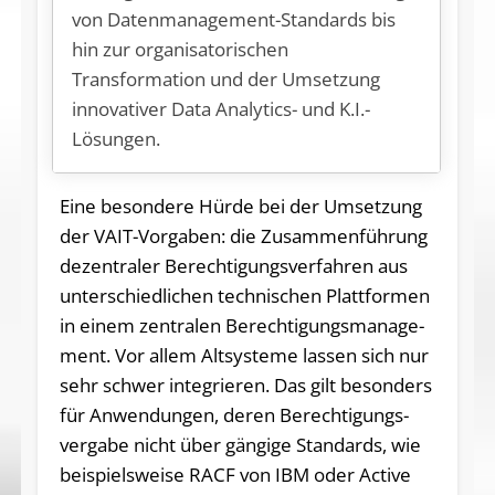
von Datenmanagement-Standards bis
hin zur organisatorischen
Transformation und der Umsetzung
innovativer Data Analytics- und K.I.-
Lösungen.
Eine be­son­de­re Hür­de bei der Um­set­zung
der VAIT-Vor­ga­ben: die Zu­sam­men­füh­rung
de­zen­tra­ler Be­rech­ti­gungs­ver­fah­ren aus
un­ter­schied­li­chen tech­ni­schen Platt­for­men
in ei­nem zen­tra­len Be­rech­ti­gungs­ma­nage­
ment. Vor al­lem Alt­sys­te­me las­sen sich nur
sehr schwer in­te­grie­ren. Das gilt be­son­ders
für An­wen­dun­gen, de­ren Be­rech­ti­gungs­
ver­ga­be nicht über gän­gi­ge Stan­dards, wie
bei­spiels­wei­se RACF von IBM oder Ac­tive