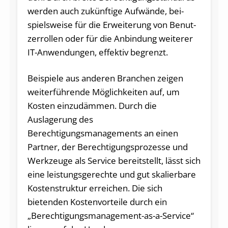
wer­den auch zu­künf­ti­ge Auf­wän­de, bei­
spiels­wei­se für die Er­wei­te­rung von Be­nut­
zer­rol­len oder für die An­bin­dung wei­te­rer
IT-An­wen­dun­gen, ef­fek­tiv begrenzt.
Beispiele aus anderen Branchen zeigen
weiterführende Möglichkeiten auf, um
Kosten einzudämmen. Durch die
Auslagerung des
Berechtigungsmanagements an einen
Partner, der Berechtigungsprozesse und
Werkzeuge als Service bereitstellt, lässt sich
eine leistungsgerechte und gut skalierbare
Kostenstruktur erreichen. Die sich
bietenden Kostenvorteile durch ein
„Berechtigungsmanagement-as-a-Service“