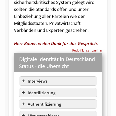
sicherheitskritisches System gelegt wird,
sollten die Standards offen und unter
Einbeziehung aller Parteien wie der
Mitgliedsstaaten, Privatwirtschaft,
Verbänden und Experten geschehen.
Herr Bauer, vielen Dank für das Gespräch.
Rudolf Linsenbarth
Digitale Identität in Deutschland
Status - die Übersicht
Interviews
Frank S. Jorga (Geschäftsführer
Identifizierung
der WebID)
Rechtskonforme Identifizierung:
„Ich würde jede Wette darauf
Authentifizierung
Grundlagen und Standards
eingehen, dass VideoIdent noch in
Online Banking und der Tod der
Identität: Die GwG-konforme KYC-
Lösungsanbieter