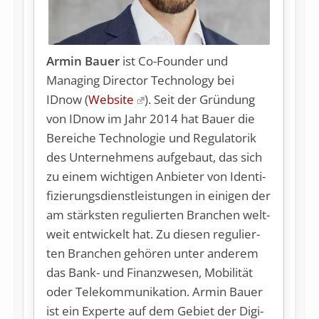
Armin Bauer
ist Co-Founder und
Managing Director Technology bei
IDnow (
Website
). Seit der Grün­dung
von ID­now im Jahr 2014 hat Bau­er die
Be­rei­che Tech­no­lo­gie und Re­gu­la­to­rik
des Un­ter­neh­mens auf­ge­baut, das sich
zu ei­nem wich­ti­gen An­bie­ter von Iden­ti­
fi­zie­rungs­dienst­leis­tun­gen in ei­ni­gen der
am stärks­ten re­gu­lier­ten Bran­chen welt­
weit ent­wi­ckelt hat. Zu die­sen re­gu­lier­
ten Bran­chen ge­hö­ren un­ter an­de­rem
das Bank- und Fi­nanz­we­sen, Mo­bi­li­tät
oder Te­le­kom­mu­ni­ka­ti­on. Ar­min Bau­er
ist ein Ex­per­te auf dem Ge­biet der Di­gi­