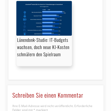
IDUnion
Website
iSignthis
Website
Jolocom
Website
Lünendonk-Studie: IT-Budgets
Klarna
Website
wachsen, doch neue KI-Kosten
schmälern den Spielraum
Lissi
Website
majorel (ehem. Arvato)
Website
Mastercard
Website
Schreiben Sie einen Kommentar
mvneco GmbH
Website
Ihre E-Mail-Adresse wird nicht veröffentlicht.
Erforderliche
Felder sind mit
*
markiert