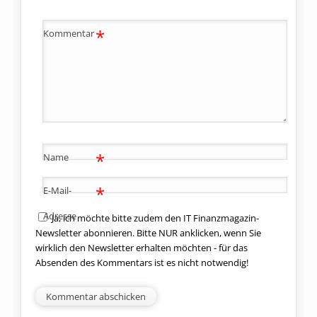
myego2go
Website
*
Kommentar
Nect
Website
nets
Website
Onfido
Website
*
Name
OPTIMOS 2.0
Website
*
E-Mail-
PXL Vision
Website
Adresse
Ja, ich möchte bitte zudem den IT Finanzmagazin-
Newsletter abonnieren. Bitte NUR anklicken, wenn Sie
Regula
Website
wirklich den Newsletter erhalten möchten - für das
Absenden des Kommentars ist es nicht notwendig!
Schufa
Website