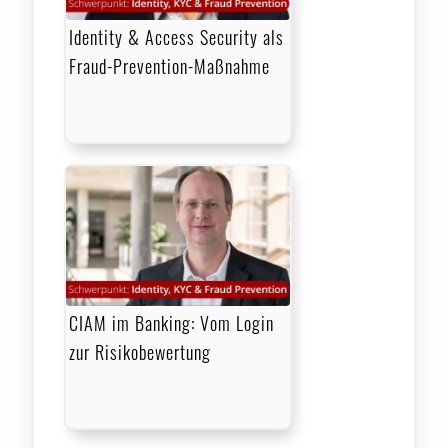
giropay
Website
Identity & Access Security als
Fraud-Prevention-Maßnahme
ID-ideal
Website
ID4me
Website
Identify
Website
identity Trust
Website
Management
IDENTO.ONE
Website
CIAM im Banking: Vom Login
IDENTT
Website
zur Risikobewertung
IDnow
Website