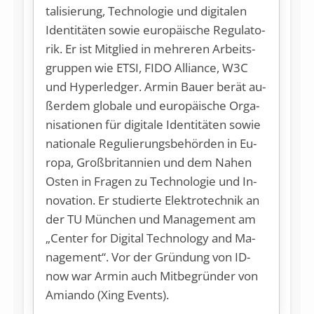
ta­li­sie­rung, Tech­no­lo­gie und di­gi­ta­len
Iden­ti­tä­ten so­wie eu­ro­päi­sche Re­gu­la­to­
rik. Er ist Mit­glied in meh­re­ren Ar­beits­
grup­pen wie ETSI, FI­DO Al­li­an­ce, W3C
und Hy­per­led­ger. Ar­min Bau­er be­rät au­
ßer­dem glo­ba­le und eu­ro­päi­sche Or­ga­
ni­sa­tio­nen für di­gi­ta­le Iden­ti­tä­ten so­wie
na­tio­na­le Re­gu­lie­rungs­be­hör­den in Eu­
ro­pa, Groß­bri­tan­ni­en und dem Na­hen
Os­ten in Fra­gen zu Tech­no­lo­gie und In­
no­va­ti­on. Er stu­dier­te Elek­tro­tech­nik an
der TU Mün­chen und Ma­nage­ment am
„Cen­ter for Di­gi­tal Tech­no­lo­gy and Ma­
nage­ment“. Vor der Grün­dung von ID­
now war Ar­min auch Mit­be­grün­der von
Amiando (Xing Events).