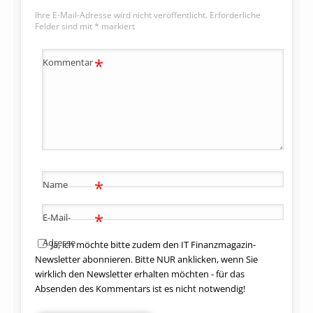
Ihre E-Mail-Adresse wird nicht veröffentlicht.
Erforderliche
Felder sind mit
*
markiert
*
Kommentar
*
Name
*
E-Mail-
Adresse
Ja, ich möchte bitte zudem den IT Finanzmagazin-
Newsletter abonnieren. Bitte NUR anklicken, wenn Sie
wirklich den Newsletter erhalten möchten - für das
Absenden des Kommentars ist es nicht notwendig!