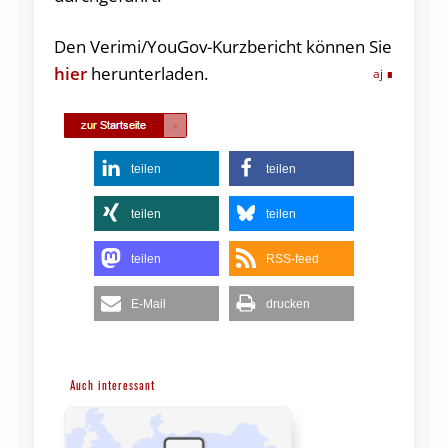
Den Verimi/YouGov-Kurzbericht können Sie
hier
herunterladen.
aj
teilen
teilen
teilen
teilen
teilen
RSS-feed
E-Mail
drucken
Auch interessant