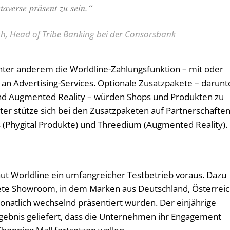
averse präsent zu sein.“
th, Head of Tribe Banking bei der Consorsbank
nter anderem die Worldline-Zahlungsfunktion – mit oder
an Advertising-Services. Optionale Zusatzpakete – darunt
 und Augmented Reality – würden Shops und Produkten zu
ter stütze sich bei den Zusatzpaketen auf Partnerschafte
s (Phygital Produkte) und Threedium (Augmented Reality).
aut Worldline ein umfangreicher Testbetrieb voraus. Dazu
ete Showroom, in dem Marken aus Deutschland, Österreic
onatlich wechselnd präsentiert wurden. Der einjährige
gebnis geliefert, dass die Unternehmen ihr Engagement