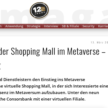
Finanzmagazin
h
Anwendung
Strategie
Interview
SB & Filiale
Security
Karrie
13. März 2
n der Shopping Mall im Metaverse –
g
 Dienstleistern den Einstieg ins Metaverse
 virtuelle Shopping Mall, in der sich Interessierte ein
räsenz im Metaversum aufzubauen. Unter den neun
he Consorsbank mit einer virtuellen Filiale.