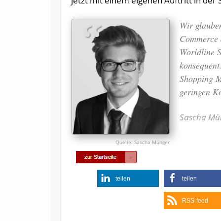
jetzt mit einem eigenen Auftritt in der
Wir glaube
Commerce de
Worldline S
konsequent.
Shopping M
geringen K
Sascha Mün
Sascha Münger
teilen
teilen
RSS-feed