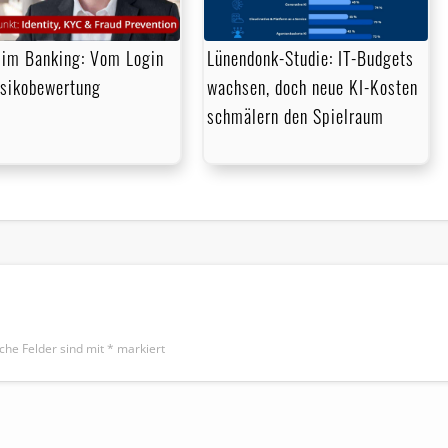
im Banking: Vom Login
Lünendonk-Studie: IT-Budgets
isikobewertung
wachsen, doch neue KI-Kosten
schmälern den Spielraum
iche Felder sind mit
*
markiert