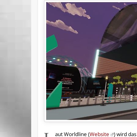
aut Worldline (
Website
) wird da