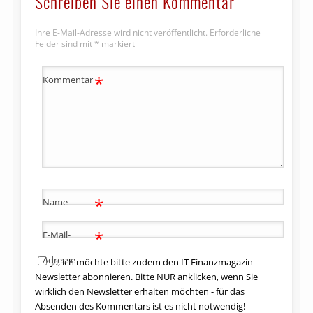
Schreiben Sie einen Kommentar
Ihre E-Mail-Adresse wird nicht veröffentlicht.
Erforderliche
Felder sind mit
*
markiert
*
Kommentar
*
Name
*
E-Mail-
Adresse
Ja, ich möchte bitte zudem den IT Finanzmagazin-
Newsletter abonnieren. Bitte NUR anklicken, wenn Sie
wirklich den Newsletter erhalten möchten - für das
Absenden des Kommentars ist es nicht notwendig!