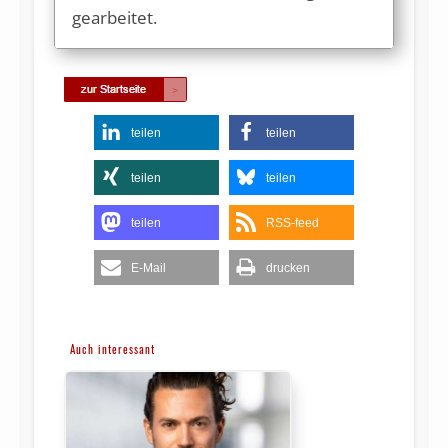
gearbeitet.
teilen
teilen
teilen
teilen
teilen
RSS-feed
E-Mail
drucken
Auch interessant