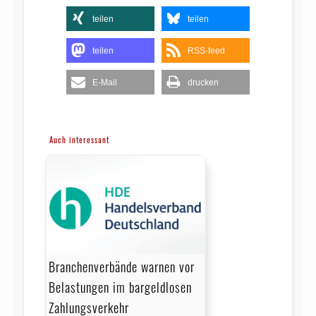
teilen
teilen
teilen
RSS-feed
E-Mail
drucken
Auch interessant
Branchenverbände warnen vor
Belastungen im bargeldlosen
Zahlungsverkehr