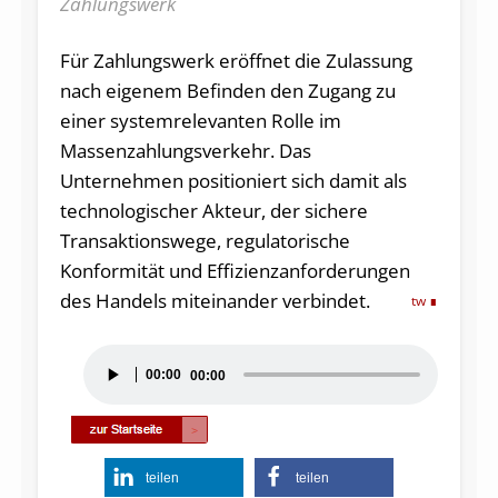
Zahlungswerk
Für Zahlungswerk eröffnet die Zulassung
nach eigenem Befinden den Zugang zu
einer systemrelevanten Rolle im
Massenzahlungsverkehr. Das
Unternehmen positioniert sich damit als
technologischer Akteur, der sichere
Transaktionswege, regulatorische
Konformität und Effizienzanforderungen
des Handels miteinander verbindet.
tw
Audio-
00:00
00:00
Player
teilen
teilen