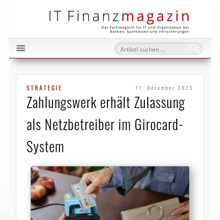
IT Fi
STRATEGIE
11. Dezember 2025
Zahlungswerk erhält Zulassung
als Netzbetreiber im Girocard-
System