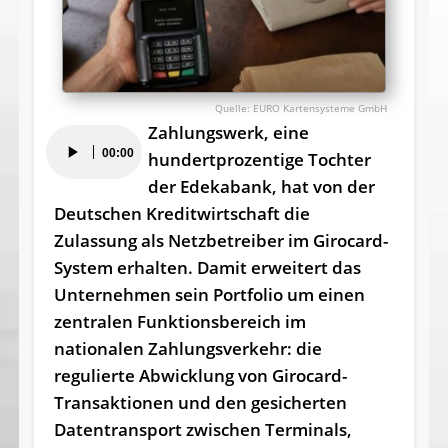
EURO Kartensysteme GmbH
Zahlungswerk, eine
Audio-
00:00
hundertprozentige Tochter
Player
der Edekabank, hat von der
Deutschen Kreditwirtschaft die
Zulassung als Netzbetreiber im Girocard-
System erhalten. Damit erweitert das
Unternehmen sein Portfolio um einen
zentralen Funktionsbereich im
nationalen Zahlungsverkehr: die
regulierte Abwicklung von Girocard-
Transaktionen und den gesicherten
Datentransport zwischen Terminals,