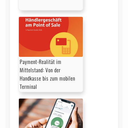
Payment-Realität im
Mittelstand: Von der
Handkasse bis zum mobilen
Terminal