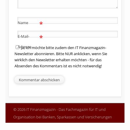
*
Name
*
E-Mail-
Adresse
Ja, ich möchte bitte zudem den IT Finanzmagazin-
Newsletter abonnieren. Bitte NUR anklicken, wenn Sie
wirklich den Newsletter erhalten möchten - für das
Absenden des Kommentars ist es nicht notwendig!
© 2026 IT Finanzmagazin - Das Fachmagazin für IT und
Organisation bei Banken, Sparkassen und Versicherungen