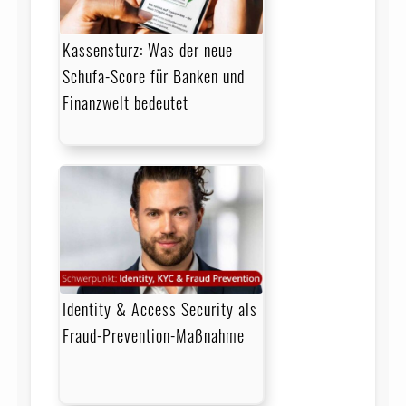
Kassensturz: Was der neue
Schufa-Score für Banken und
Finanzwelt bedeutet
Identity & Access Security als
Fraud-Prevention-Maßnahme