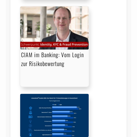
CIAM im Banking: Vom Login
zur Risikobewertung