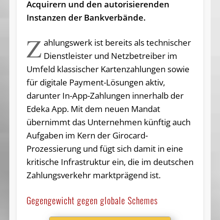
Acquirern und den autorisierenden
Instanzen der Bankverbände.
Z
ahlungswerk ist bereits als technischer
Dienstleister und Netzbetreiber im
Umfeld klassischer Kartenzahlungen sowie
für digitale Payment-Lösungen aktiv,
darunter In-App-Zahlungen innerhalb der
Edeka App. Mit dem neuen Mandat
übernimmt das Unternehmen künftig auch
Aufgaben im Kern der Girocard-
Prozessierung und fügt sich damit in eine
kritische Infrastruktur ein, die im deutschen
Zahlungsverkehr marktprägend ist.
Gegengewicht gegen globale Schemes