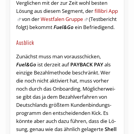
Verglichen mit der zur Zeit wohl besten
Lösung aus diesem Segment, der
fillibri App
von der
Westfalen Gruppe
(Testbericht
folgt) bekommt
Fuel&Go
ein Befriedigend.
Ausblick
Zunächst muss man vorausschicken,
Fuel&Go
ist derzeit auf
PAYBACK PAY
als
ein­zi­ge Be­zahl­me­tho­de be­schränkt. Wer
die noch nicht ak­ti­viert hat, muss vor­her
noch durch das On­boar­ding. Mög­li­cher­wei­
se gibt das ja dem Be­zahl­ver­fah­ren von
Deutsch­lands grö­ß­tem Kun­den­bin­dungs­
pro­gramm den ent­schei­den­den Kick. Es
könn­te aber auch da­zu füh­ren, dass die Lö­
sung, ge­nau wie das ähn­lich ge­la­ger­te
Shell