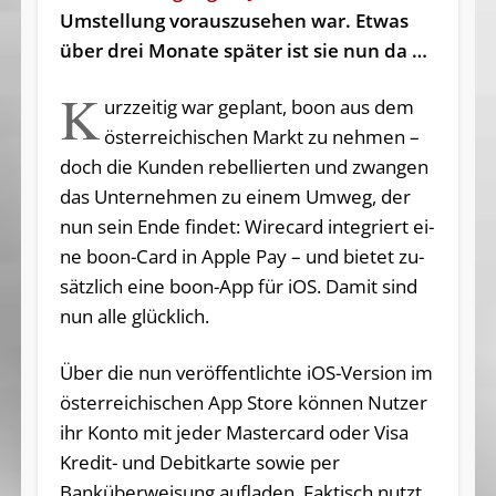
Umstellung vorauszusehen war. Etwas
über drei Monate später ist sie nun da …
K
urzzeitig war geplant, boon aus dem
ös­ter­rei­chi­schen Markt zu neh­men –
doch die Kun­den re­bel­lier­ten und zwan­gen
das Un­ter­neh­men zu ei­nem Um­weg, der
nun sein En­de fin­det: Wire­card in­te­griert ei­
ne boon-Card in App­le Pay – und bie­tet zu­
sätz­lich ei­ne boon-App für iOS. Da­mit sind
nun al­le glücklich.
Über die nun veröffentlichte iOS-Version im
österreichischen App Store können Nutzer
ihr Konto mit jeder Mastercard oder Visa
Kredit- und Debitkarte sowie per
Banküberweisung aufladen. Faktisch nutzt