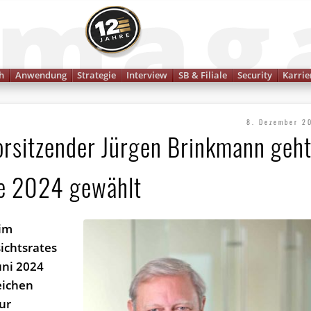
Finanzmagazin
h
Anwendung
Strategie
Interview
SB & Filiale
Security
Karrie
8. Dezember 2
vorsitzender Jürgen Brinkmann geh
te 2024 gewählt
 im
sichtsrates
uni 2024
eichen
ur