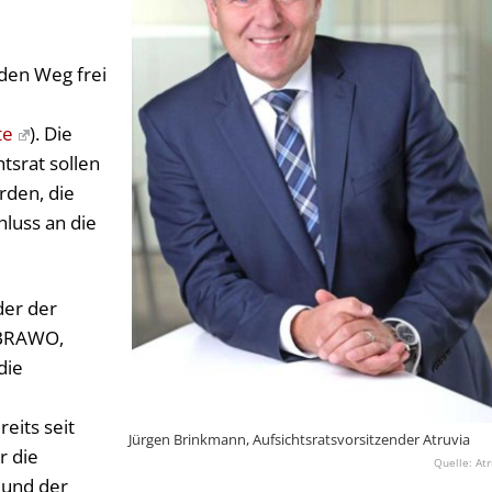
den Weg frei
te
). Die
tsrat sollen
rden, die
hluss an die
der der
 BRAWO,
die
eits seit
Jürgen Brinkmann, Aufsichtsratsvorsitzender Atruvia
r die
Atr
 und der