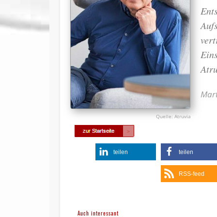
Ent
Aufs
ver
Ein
Atr
Mart
Atruvia
teilen
teilen
RSS-feed
Auch interessant