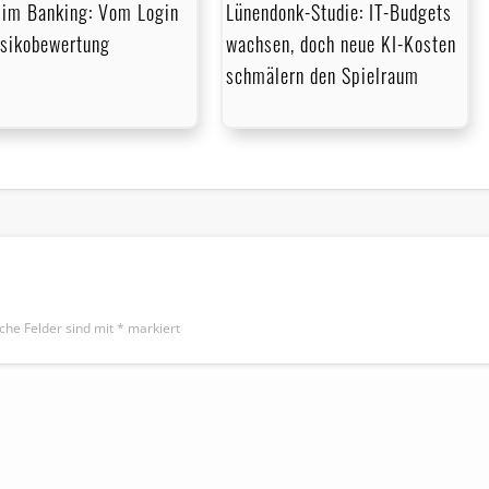
im Banking: Vom Login
Lünendonk-Studie: IT-Budgets
isikobewertung
wachsen, doch neue KI-Kosten
schmälern den Spielraum
iche Felder sind mit
*
markiert