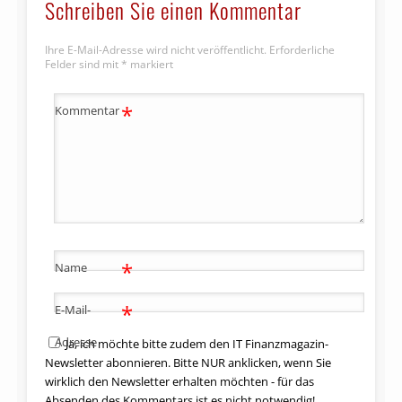
Schreiben Sie einen Kommentar
Ihre E-Mail-Adresse wird nicht veröffentlicht.
Erforderliche
Felder sind mit
*
markiert
*
Kommentar
*
Name
*
E-Mail-
Adresse
Ja, ich möchte bitte zudem den IT Finanzmagazin-
Newsletter abonnieren. Bitte NUR anklicken, wenn Sie
wirklich den Newsletter erhalten möchten - für das
Absenden des Kommentars ist es nicht notwendig!