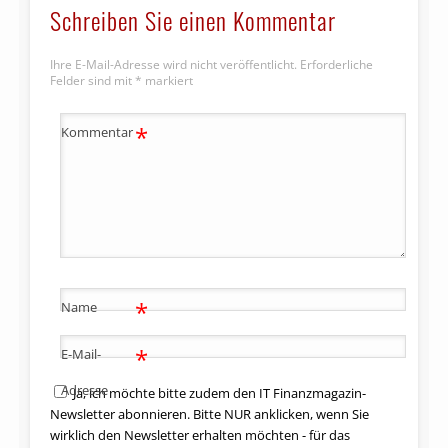
Schreiben Sie einen Kommentar
Ihre E-Mail-Adresse wird nicht veröffentlicht.
Erforderliche
Felder sind mit
*
markiert
*
Kommentar
*
Name
*
E-Mail-
Adresse
Ja, ich möchte bitte zudem den IT Finanzmagazin-
Newsletter abonnieren. Bitte NUR anklicken, wenn Sie
wirklich den Newsletter erhalten möchten - für das