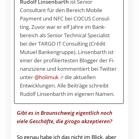
Rudolf Linsenbarth
ist Seni­or
Consultant für den Be­reich Mobile
Payment und NFC bei COCUS Con­sul­
ting. Zuvor war er elf Jah­re im Bank­
bereich als Seni­or Technical Specia­list
bei der TARGO IT Consulting (Crédit
Mutuel Banken­gruppe). Linsenbarth ist
ei­ner der pro­fi­lier­tes­ten Blog­ger der Fi­
nanz­szene und kommentiert bei Twit­ter
un­ter
@holimuk
die aktuellen
Entwicklungen. Alle Beiträge schreibt
Rudolf Linsenbarth im eigenen Namen.
Gibt es in Braunschweig eigentlich noch
viele Geschäfte, die girogo akzeptieren?
So genau habe ich das nicht im Blick, aber