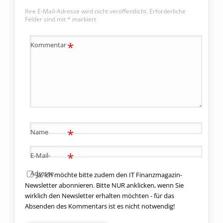
Ihre E-Mail-Adresse wird nicht veröffentlicht.
Erforderliche
Felder sind mit
*
markiert
*
Kommentar
*
Name
*
E-Mail-
Adresse
Ja, ich möchte bitte zudem den IT Finanzmagazin-
Newsletter abonnieren. Bitte NUR anklicken, wenn Sie
wirklich den Newsletter erhalten möchten - für das
Absenden des Kommentars ist es nicht notwendig!