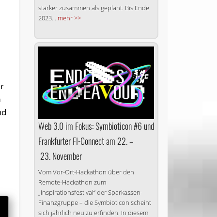
stärker zusammen als geplant. Bis Ende
2023...
mehr >>
ur
m
nd
Web 3.0 im Fokus: Symbioticon #6 und
Frankfurter FI-Connect am 22. –
23. November
Vom Vor-Ort-Hackathon über den
Remote-Hackathon zum
„Inspirationsfestival“ der Sparkassen-
Finanzgruppe – die Symbioticon scheint
sich jährlich neu zu erfinden. In diesem