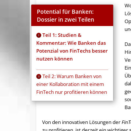
Wo
Potential für Banken:
Lö
Dossier in zwei Teilen
Op
un
Teil 1: Studien &
I
Kommentar: Wie Banken das
Da
Potenzial von FinTechs besser
Hi
nutzen können
Ve
Ei
Üb
Teil 2: Warum Banken von
II
da
einer Kollaboration mit einem
ge
FinTech nur profitieren können
so
Ba
Von den innovativen Lösungen der
FinT
zu profitieren, ist derzeit ein wichtiger