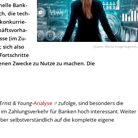
nel­le Bank­
ch, die tech­
kon­kur­rie­
äfts­vor­ha­
s­se (im Zu­
; sich al­so
World Image/bigstock
Fort­schrit­te
ge­nen Zwe­cke zu Nut­ze zu ma­chen. Die
Ernst & Young-
Analyse
zufolge, sind besonders die
m Zahlungsverkehr für Banken hoch interessant. Weiter
aber selbstverständlich auf die komplette eigene