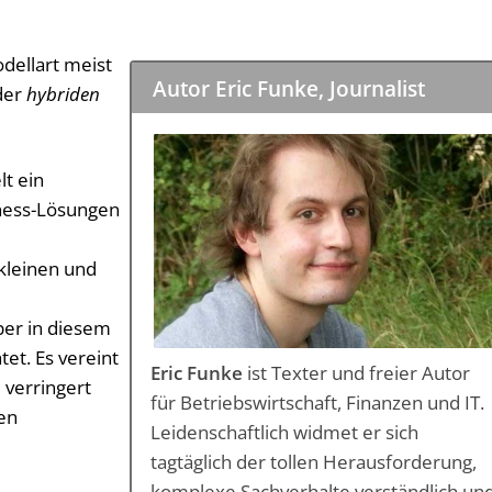
dellart meist
Autor Eric Funke, Journalist
der
hybriden
lt ein
ness-Lösungen
 kleinen und
per in diesem
tet. Es vereint
Eric Funke
ist Texter und freier Autor
 verringert
für Betriebswirtschaft, Finanzen und IT.
hen
Leidenschaftlich widmet er sich
tagtäglich der tollen Herausforderung,
komplexe Sachverhalte verständlich un