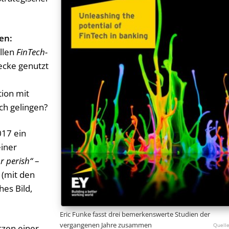
gen:
llen
FinTech-
ecke genutzt
tion mit
ch gelingen?
017 ein
einer
r perish“
–
 (mit den
hes Bild,
Eric Funke fasst drei bemerkenswerte Studien der
vergangenen Jahre zusammen
tzen einer