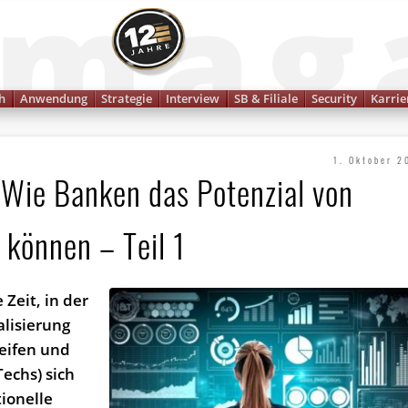
Finanzmagazin
h
Anwendung
Strategie
Interview
SB & Filiale
Security
Karrie
1. Oktober 2
Wie Banken das Potenzial von
 können – Teil 1
 Zeit, in der
alisierung
eifen und
echs) sich
tionelle