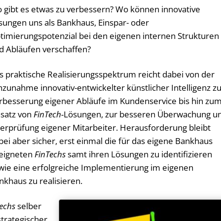
 gibt es etwas zu verbessern? Wo können innovative
sungen uns als Bankhaus, Einspar- oder
timierungspotenzial bei den eigenen internen Strukturen
d Abläufen verschaffen?
s praktische Realisierungsspektrum reicht dabei von der
nzunahme innovativ-entwickelter künstlicher Intelligenz z
rbesserung eigener Abläufe im Kundenservice bis hin zu
nsatz von
FinTech-
Lösungen, zur besseren Überwachung u
erprüfung eigener Mitarbeiter. Herausforderung bleibt
bei aber sicher, erst einmal die für das eigene Bankhaus
eigneten
FinTechs
samt ihren Lösungen zu identifizieren
wie eine erfolgreiche Implementierung im eigenen
nkhaus zu realisieren.
echs
selber
 strategischer