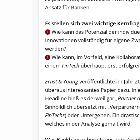
Ansatz für Banken.
Es stellen sich zwei wichtige Kernfra
Wie kann das Potenzial der individue
1.
Innovationen vollständig für eigene Zw
werden?
Wie kann, im Vorfeld, eine Kollabora
2.
einem
FinTech
überhaupt erst erfolgrei
Ernst & Young
veröffentlichte im Jahr 2
überaus interessantes Papier dazu. In 
Headline hieß es derweil gar
„Partner o
Sinnbildlich übersetzt mit „Verpartnern
FinTechs
) oder Untergehen. Ein drastisc
welches in der Analyse gemalt wird.
Was Bankhäuser bereits vor dem Anse