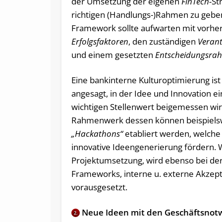
der Umsetzung der eigenen
FinTech-
St
richtigen (Handlungs-)Rahmen zu gebe
Framework sollte aufwarten mit vorher
Erfolgsfaktoren
, den zuständigen
Verant
und einem gesetzten
Entscheidungsra
Eine bankinterne Kulturoptimierung is
angesagt, in der Idee und Innovation e
wichtigen Stellenwert beigemessen wir
Rahmenwerk dessen können beispiels
„Hackathons“
etabliert werden, welche
innovative Ideengenerierung fördern. W
Projektumsetzung, wird ebenso bei der
Frameworks, interne u. externe Akzepta
vorausgesetzt.
Neue Ideen mit den Geschäftsnotw
2.