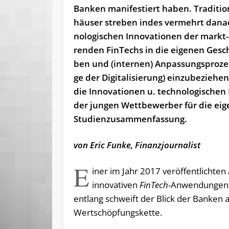
Banken manifestiert ha­ben. Tra­di­tio­
häu­ser stre­ben in­des ver­mehrt da­na
no­lo­gi­schen In­no­va­tio­nen der markt-
ren­den Fin­Techs in die ei­ge­nen Ge­sch
ben und (in­ter­nen) An­pas­sungs­pro­ze
ge der Di­gi­ta­li­sie­rung) ein­zu­be­zie­hen
die In­no­va­tio­nen u. tech­no­lo­gi­schen 
der jun­gen Wett­be­wer­ber für die ei­
Studienzusammenfassung.
von Eric Funke, Finanzjournalist
E
iner im Jahr 2017 veröffentlichten
innovativen
FinTech-
Anwendungen i
entlang schweift der Blick der Banken 
Wertschöpfungskette.