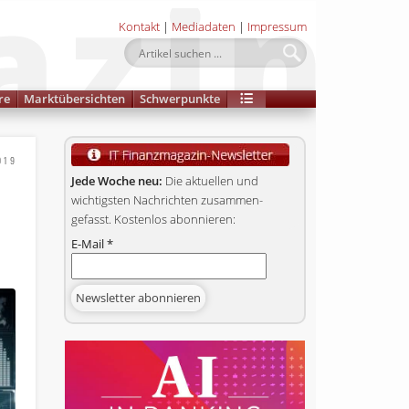
Kontakt
|
Mediadaten
|
Impressum
re
Marktübersichten
Schwerpunkte
019
Jede Woche neu:
Die aktuellen und
wichtigsten Nachrichten zusammen­
gefasst. Kostenlos abonnieren:
E-Mail
*