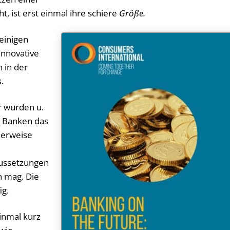
, ist erst einmal ihre schiere
Größe.
 einigen
innovative
 in der
.
 wurden u.
e Banken das
erweise
ussetzungen
n mag. Die
ig.
inmal kurz