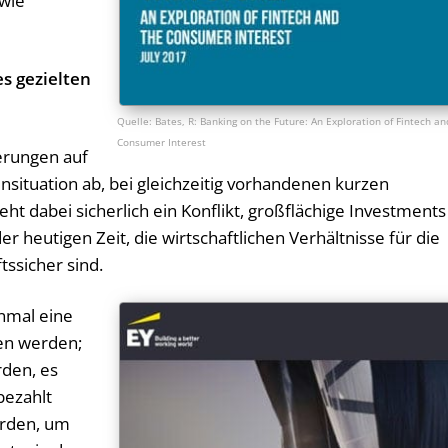
wie
es gezielten
Bates, R: Banking on the Future: An Exploration of Fintech an
Consumer Interest
erungen auf
nsituation ab, bei gleichzeitig vorhandenen kurzen
t dabei sicherlich ein Konflikt, großflächige Investments
der heutigen Zeit, die wirtschaftlichen Verhältnisse für die
tssicher sind.
inmal eine
en werden;
rden, es
 bezahlt
erden, um