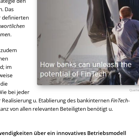
rategie den
n. Das
 definierten
wortlichen
hmen
.
t zudem
inen
d; im
weise
 die
ie bei jeder
 Realisierung u. Etablierung des bankinternen
FinTech-
nz von allen relevanten Beteiligten benötigt u.
endigkeiten über ein innovatives Betriebsmodell