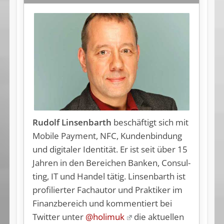
Rudolf Linsenbarth
be­schäf­tigt sich mit
Mo­bi­le Pay­ment, NFC, Kun­den­bin­dung
und di­gi­ta­ler Iden­ti­tät. Er ist seit über 15
Jah­ren in den Be­rei­chen Ban­ken, Con­sul­
ting, IT und Han­del tä­tig. Lin­sen­barth ist
pro­fi­lier­ter Fachautor und Praktiker im
Fi­nanz­be­reich und kom­men­tiert bei
Twit­ter un­ter
@holimuk
die aktuellen