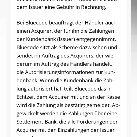
dem Issuer eine Gebühr in Rechnung.
Bei Bluecode beauftragt der Händ­ler auch
ei­nen Ac­qui­rer, der für ihn die Zah­lun­gen
der Kun­denbank (Is­su­er) ent­ge­gen­nimmt.
Blue­code sitzt als Sche­me da­zwi­schen und
sen­det im Auf­trag des Ac­qui­rers, der wie­
der­um im Auf­trag des Händ­lers han­delt,
die Au­to­ri­sie­rungs­in­for­ma­tio­nen zur Kun­
den­bank. Wenn die Kun­den­bank die Zah­
lung au­to­ri­siert hat, teilt Blue­code das in
Echt­zeit dem Ac­qui­rer mit und an der Kas­se
wird die Zah­lung als be­stä­tigt ge­mel­det. Ab­
ge­wi­ckelt wer­den die Zah­lun­gen über ei­ne
Sett­le­ment-Bank, die al­le For­de­run­gen der
Ac­qui­rer mit den Ein­zah­lun­gen der Is­su­er