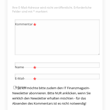
Ihre E-Mail-Adresse wird nicht veröffentlicht.
Erforderliche
Felder sind mit
*
markiert
*
Kommentar
*
Name
*
E-Mail-
Adresse
Ja, ich möchte bitte zudem den IT Finanzmagazin-
Newsletter abonnieren. Bitte NUR anklicken, wenn Sie
wirklich den Newsletter erhalten möchten - für das
Absenden des Kommentars ist es nicht notwendig!