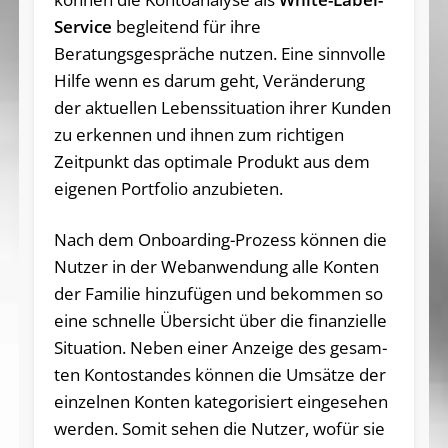
Service
begleitend für ihre
Beratungsgespräche nutzen. Eine sinnvolle
Hilfe wenn es darum geht, Veränderung
der aktuellen Lebenssituation ihrer Kunden
zu erkennen und ihnen zum richtigen
Zeitpunkt das optimale Produkt aus dem
eigenen Portfolio anzubieten.
Nach dem On­boar­ding-Pro­zess kön­nen die
Nut­zer in der Web­an­wen­dung al­le Kon­ten
der Fa­mi­lie hin­zu­fü­gen und be­kom­men so
ei­ne schnel­le Über­sicht über die fi­nan­zi­el­le
Si­tua­ti­on. Ne­ben ei­ner An­zei­ge des ge­sam­
ten Kon­to­stan­des kön­nen die Um­sät­ze der
ein­zel­nen Kon­ten ka­te­go­ri­siert ein­ge­se­hen
wer­den. So­mit se­hen die Nut­zer, wo­für sie