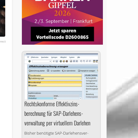
rect
Rechtskonforme Effektiv­zins­
berechnung für SAP-Darlehens­
verwaltung per virtuellem Darlehen
Bisher benötigte SAP-Dar­lehens­ver­