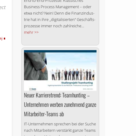
End-to-End-Prozesse. Klassisches
ect
Business Process Ma­nage­ment – oder
etwa nicht? Nein! Denn die Fi­nanz­in­dus­
trie hat in ih­re „di­gi­ta­li­sier­ten“ Ge­schäfts­
pro­zes­se im­mer noch zahl­rei­che...
mehr >>
aj
Neuer Karrieretrend: Teamhunting –
Unternehmen werben zunehmend ganze
Mitarbeiter-Teams ab
IT-Unternehmen sprechen bei der Suche
nach Mitarbeitern verstärkt ganze Teams