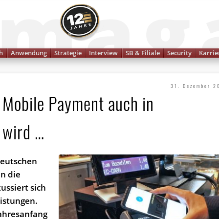
Finanzmagazin
h
Anwendung
Strategie
Interview
SB & Filiale
Security
Karrie
31. Dezember 2
 Mobile Payment auch in
 wird …
Deutschen
in die
ussiert sich
istungen.
Jahresanfang