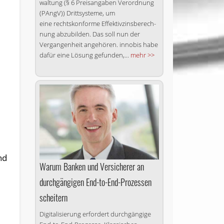
waltung (§ 6 Preisangaben Ver­ordnung
(PAngV)) Drittsysteme, um
eine rechtskonforme Effektiv­zins­be­rech­
nung abzubilden. Das soll nun der
Vergangenheit angehören. innobis habe
dafür eine Lösung gefunden,...
mehr >>
nd
Warum Banken und Ver­si­che­rer an
durchgängigen End-to-End-Prozessen
scheitern
Digitalisierung erfordert durch­gängige