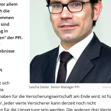
vor allem
h die
 kommen
 sind
g in
n“ der PPI.
r
gebnisse
PI
t sich
Sascha Däsler, Senior Manager PPI
ie
ben für die Versicherungswirtschaft am Ende wird, ist fü
 Jeder vierte Versicherer kann derzeit noch nicht
n für die Umsetzung sein werden. Die anderen drei Vierte