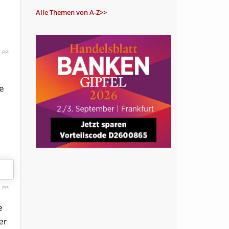
Alle Themen von A-Z>>
PPI
te
PPI
e
er