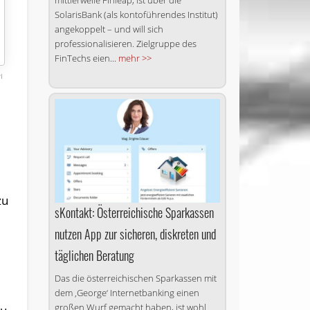
mittlerweile Finleap, ist über die
SolarisBank (als kontoführendes Institut)
angekoppelt – und will sich
professionalisieren. Zielgruppe des
FinTechs eien...
mehr >>
I
zu
sKontakt: Österreichische Sparkassen
nutzen App zur sicheren, diskreten und
täglichen Beratung
Das die österreichischen Spar­kassen mit
dem ‚George‘ In­ter­net­ban­king einen
großen Wurf gemacht haben, ist wohl