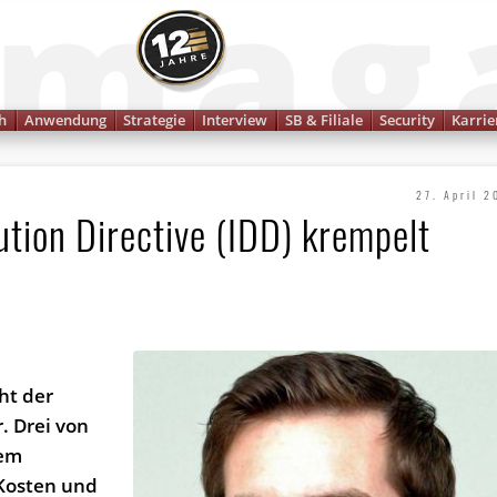
Finanzmagazin
h
Anwendung
Strategie
Interview
SB & Filiale
Security
Karrie
27. April 2
ution Directive (IDD) krempelt
cht der
r. Drei von
nem
 Kosten und