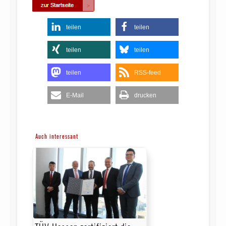
teilen
teilen
teilen
teilen
teilen
RSS-feed
E-Mail
drucken
Auch interessant