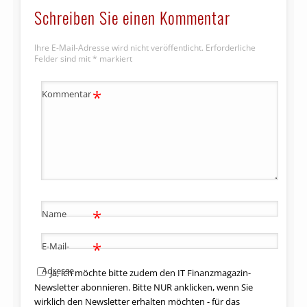
Schreiben Sie einen Kommentar
Ihre E-Mail-Adresse wird nicht veröffentlicht.
Erforderliche
Felder sind mit
*
markiert
*
Kommentar
*
Name
*
E-Mail-
Adresse
Ja, ich möchte bitte zudem den IT Finanzmagazin-
Newsletter abonnieren. Bitte NUR anklicken, wenn Sie
wirklich den Newsletter erhalten möchten - für das