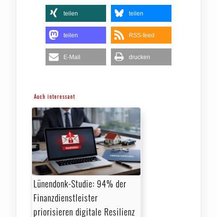
teilen
teilen
teilen
RSS-feed
E-Mail
drucken
Auch interessant
Lünendonk-Studie: 94% der
Finanzdienstleister
priorisieren digitale Resilienz