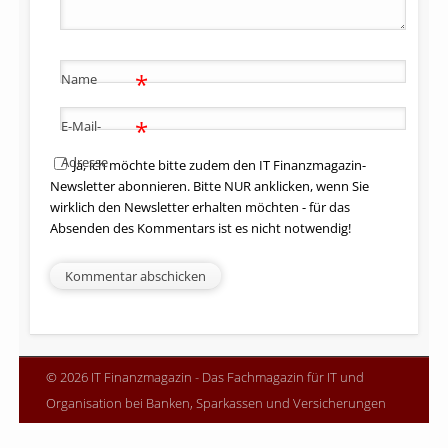
*
Name
*
E-Mail-
Adresse
Ja, ich möchte bitte zudem den IT Finanzmagazin-
Newsletter abonnieren. Bitte NUR anklicken, wenn Sie
wirklich den Newsletter erhalten möchten - für das
Absenden des Kommentars ist es nicht notwendig!
© 2026 IT Finanzmagazin - Das Fachmagazin für IT und
Organisation bei Banken, Sparkassen und Versicherungen