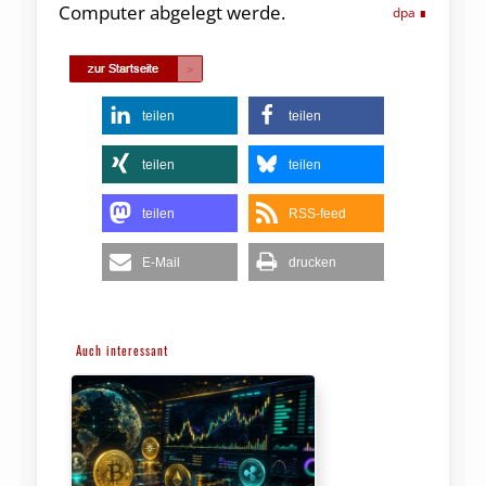
Computer abgelegt werde.
dpa
teilen
teilen
teilen
teilen
teilen
RSS-feed
E-Mail
drucken
Auch interessant