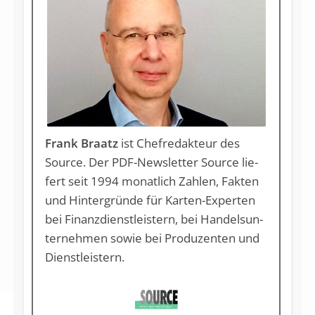
Frank Braatz
ist Chef­re­dak­teur des
Source. Der PDF-News­let­ter Source lie­
fert seit 1994 mo­nat­lich Zah­len, Fak­ten
und Hin­ter­grün­de für Kar­ten-Ex­per­ten
bei Fi­nanz­dienst­leis­tern, bei Han­dels­un­
ter­neh­men so­wie bei Pro­du­zen­ten und
Dienst­leis­tern.