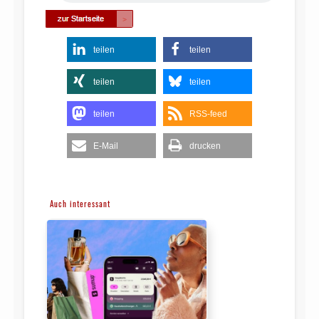
teilen
teilen
teilen
teilen
teilen
RSS-feed
E-Mail
drucken
Auch interessant