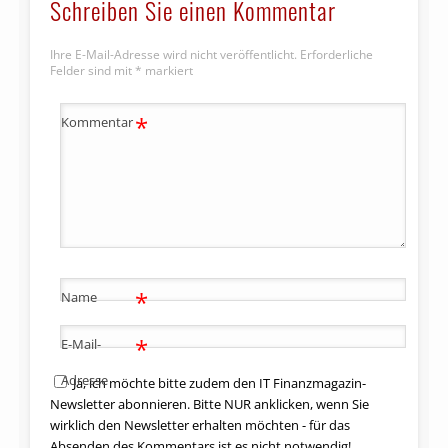
Schreiben Sie einen Kommentar
Ihre E-Mail-Adresse wird nicht veröffentlicht.
Erforderliche
Felder sind mit
*
markiert
*
Kommentar
*
Name
*
E-Mail-
Adresse
Ja, ich möchte bitte zudem den IT Finanzmagazin-
Newsletter abonnieren. Bitte NUR anklicken, wenn Sie
wirklich den Newsletter erhalten möchten - für das
Absenden des Kommentars ist es nicht notwendig!