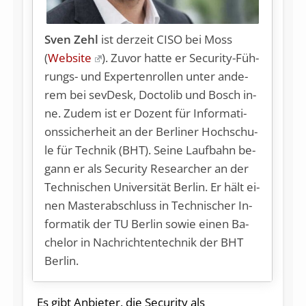
Sven Zehl
ist der­zeit CI­SO bei Moss
(
Website
). Zu­vor hat­te er Se­cu­ri­ty-Füh­
rungs- und Ex­per­ten­rol­len un­ter an­de­
rem bei sev­Desk, Doc­to­lib und Bosch in­
ne. Zu­dem ist er Do­zent für In­for­ma­ti­
ons­si­cher­heit an der Ber­li­ner Hoch­schu­
le für Tech­nik (BHT). Sei­ne Lauf­bahn be­
gann er als Se­cu­ri­ty Re­se­ar­cher an der
Tech­ni­schen Uni­ver­si­tät Ber­lin. Er hält ei­
nen Mas­ter­ab­schluss in Tech­ni­scher In­
for­ma­tik der TU Ber­lin so­wie ei­nen Ba­
che­lor in Nach­rich­ten­tech­nik der BHT
Berlin.
Es gibt Anbieter, die Security als