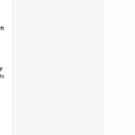
ft
y
it
r