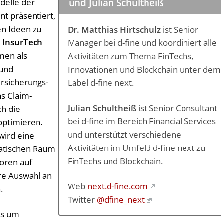
delle der
und Julian Schultheiß
nt präsentiert,
en Ideen zu
Dr. Matthias Hirtschulz
ist Senior
s
InsurTech
Manager bei d-fine und koordiniert alle
men als
Aktivitäten zum Thema FinTechs,
 und
Innovationen und Blockchain unter dem
r­sicherungs­
Label d-fine next.
s Claim-
Julian Schultheiß
ist Senior Consultant
ch die
bei d-fine im Bereich Financial Services
 optimieren.
und unterstützt verschiedene
wird eine
Aktivitäten im Umfeld d-fine next zu
iatischen Raum
FinTechs und Blockchain.
toren auf
ere Auswahl an
Web
next.d-fine.com
.
Twitter
@dfine_next
es um