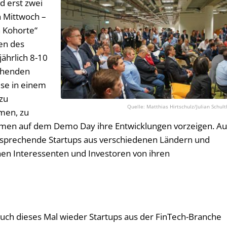
d erst zwei
 Mittwoch –
n Kohorte“
en des
ährlich 8-10
echenden
se in einem
zu
Matthias Hirtschulz/Julian Schul
men, zu
hmen auf dem Demo Day ihre Entwicklungen vorzeigen. A
ersprechende Startups aus verschiedenen Ländern und
nen Interessenten und Investoren von ihren
auch dieses Mal wieder Startups aus der FinTech-Branche