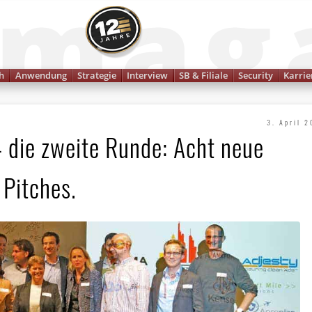
Finanzmagazin
h
Anwendung
Strategie
Interview
SB & Filiale
Security
Karrie
3. April 2
– die zweite Runde: Acht neue
 Pitches.