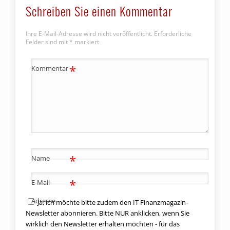
Schreiben Sie einen Kommentar
Ihre E-Mail-Adresse wird nicht veröffentlicht.
Erforderliche
Felder sind mit
*
markiert
*
Kommentar
*
Name
*
E-Mail-
Adresse
Ja, ich möchte bitte zudem den IT Finanzmagazin-
Newsletter abonnieren. Bitte NUR anklicken, wenn Sie
wirklich den Newsletter erhalten möchten - für das