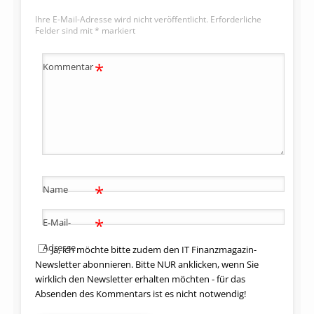
Ihre E-Mail-Adresse wird nicht veröffentlicht.
Erforderliche
Felder sind mit
*
markiert
*
Kommentar
*
Name
*
E-Mail-
Adresse
Ja, ich möchte bitte zudem den IT Finanzmagazin-
Newsletter abonnieren. Bitte NUR anklicken, wenn Sie
wirklich den Newsletter erhalten möchten - für das
Absenden des Kommentars ist es nicht notwendig!