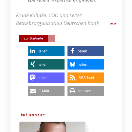
von seiner Expertise profitieren.“
Frank Kuhnke, COO und Leiter
Betriebsorganisation Deutschen Bank
aj
teilen
teilen
teilen
teilen
teilen
RSS-feed
E-Mail
drucken
Auch interessant