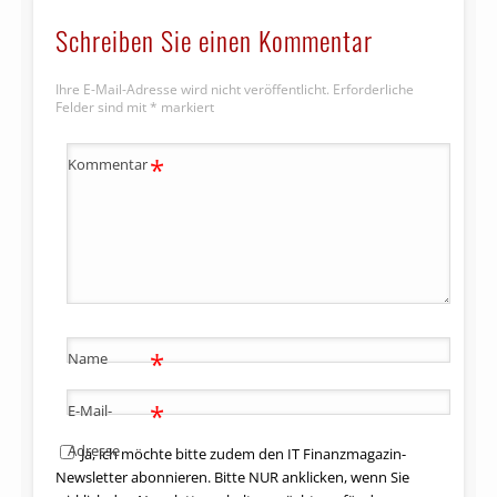
Schreiben Sie einen Kommentar
Ihre E-Mail-Adresse wird nicht veröffentlicht.
Erforderliche
Felder sind mit
*
markiert
*
Kommentar
*
Name
*
E-Mail-
Adresse
Ja, ich möchte bitte zudem den IT Finanzmagazin-
Newsletter abonnieren. Bitte NUR anklicken, wenn Sie