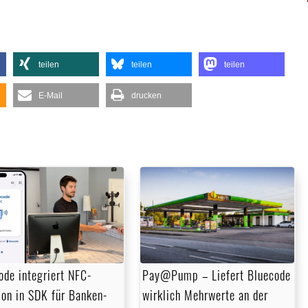
teilen
teilen
teilen
E-Mail
drucken
ode integriert NFC-
Pay@Pump – Liefert Bluecode
ion in SDK für Banken-
wirklich Mehrwerte an der