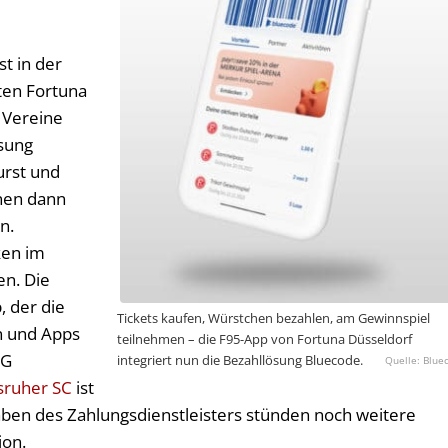
st in der
ten Fortuna
 Vereine
sung
urst und
nen dann
n.
ken im
en. Die
, der die
Tickets kaufen, Würstchen bezahlen, am Gewinnspiel
en und Apps
teilnehmen – die F95-App von Fortuna Düsseldorf
SG
integriert nun die Bezahllösung Bluecode.
Blue
sruher SC
ist
aben des Zahlungsdienstleisters stünden noch weitere
ion.