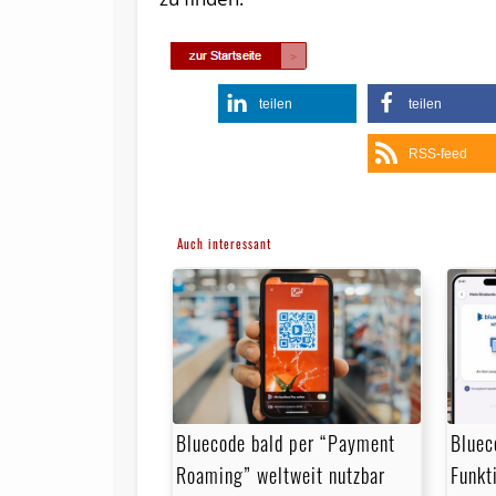
teilen
teilen
RSS-feed
Auch interessant
Bluecode bald per “Payment
Bluec
Roaming” weltweit nutzbar
Funkt