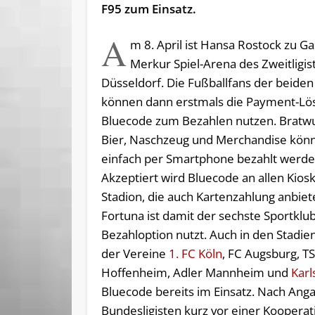
F95 zum Einsatz.
A
m 8. April ist Hansa Rostock zu Ga
Merkur Spiel-Arena des Zweitligis
Düsseldorf. Die Fußballfans der beiden
können dann erstmals die Payment-Lö
Bluecode zum Bezahlen nutzen. Bratw
Bier, Naschzeug und Merchandise kön
einfach per Smartphone bezahlt werde
Akzeptiert wird Bluecode an allen Kios
Stadion, die auch Kartenzahlung anbiet
Fortuna ist damit der sechste Sportklub
Bezahloption nutzt. Auch in den Stadi
der Vereine
1. FC Köln
, FC Augsburg, T
Hoffenheim, Adler Mannheim und
Karl
Bluecode bereits im Einsatz. Nach Ang
Bundesligisten kurz vor einer Kooperat