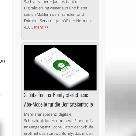
Sachversicherer Janitos baut die
Digitalisierung weiter aus und bietet
seinen Maklern den Transfer- und
Extranet-Service – gemäß der Normen
n
430...
mehr >>
ion
.
Schufa-Tochter Bonify startet neue
m
Abo-Modelle für die Bonitätskontrolle
Mehr Transparenz, digitale
Schutzfunktionen und neue Standards
im Umgang mit Score-Daten der Schufa
eröffnet das Start-up Bonify, das in den