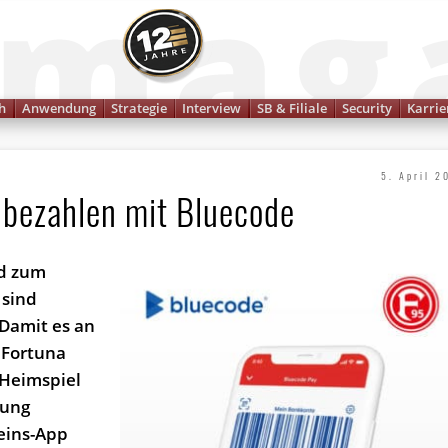
Finanzmagazin
h
Anwendung
Strategie
Interview
SB & Filiale
Security
Karrie
5. April 2
 bezahlen mit Bluecode
d zum
 sind
 Damit es an
t Fortuna
 Heimspiel
sung
eins-App