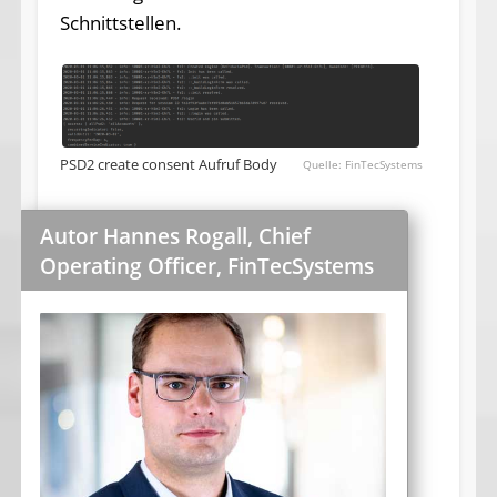
Schnittstellen.
PSD2 create consent Aufruf Body
FinTecSystems
Autor Hannes Rogall, Chief
Operating Officer, FinTecSystems