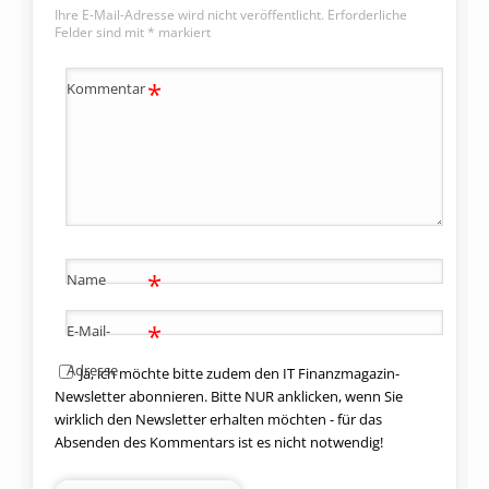
Ihre E-Mail-Adresse wird nicht veröffentlicht.
Erforderliche
Felder sind mit
*
markiert
*
Kommentar
*
Name
*
E-Mail-
Adresse
Ja, ich möchte bitte zudem den IT Finanzmagazin-
Newsletter abonnieren. Bitte NUR anklicken, wenn Sie
wirklich den Newsletter erhalten möchten - für das
Absenden des Kommentars ist es nicht notwendig!