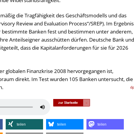
nde Widerstandsfähigkeit.“
mäßig die Tragfähigkeit des Geschäftsmodells und das
isory Review and Evaluation Process“/SREP). Im Ergebnis
für bestimmte Banken fest und bestimmen unter anderem,
n ihre Anteilseigner ausschütten dürfen. Deutsche Bank un
eteilt, dass die Kapitalanforderungen für sie für 2026
der globalen Finanzkrise 2008 hervorgegangen ist,
roraum direkt. Im Test wurden 105 Banken untersucht, die
n.
d
Pfeiltasten
Hoch/Runter
benutzen,
teilen
teilen
teilen
um