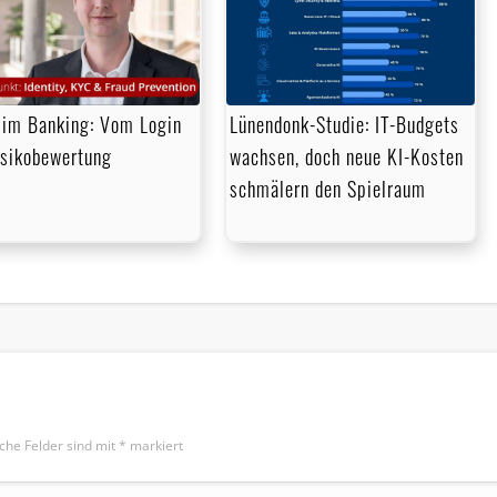
im Banking: Vom Login
Lünendonk-Studie: IT-Budgets
isikobewertung
wachsen, doch neue KI-Kosten
schmälern den Spielraum
iche Felder sind mit
*
markiert