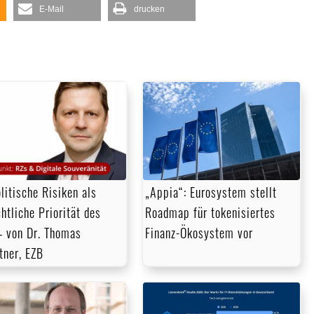
die
E-Mail
drucken
Lautstärke
zu
regeln.
litische Risiken als
„Appia“: Eurosystem stellt
chtliche Priorität des
Roadmap für tokenisiertes
 von Dr. Thomas
Finanz-Ökosystem vor
tner, EZB