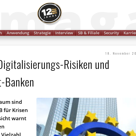
Finanzmagazin
h
Anwendung
Strategie
Interview
SB & Filiale
Security
Karrie
18. November 2
igitalisierungs-Risiken und
t-Banken
raum sind
 für Krisen
icht warnt
en
 Vielzahl