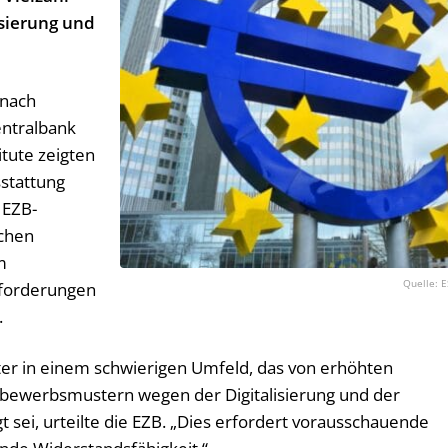
isierung und
 nach
entralbank
titute zeigten
sstattung
e EZB-
ichen
m
E
nforderungen
.
er in einem schwierigen Umfeld, das von erhöhten
tbewerbsmustern wegen der Digitalisierung und der
sei, urteilte die EZB. „Dies erfordert vorausschauende