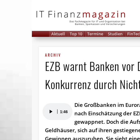
IT 
Aktuell
Top 10
Termine
Studien
FinTec
ARCHIV
EZB warnt Banken vor D
Konkurrenz durch Nich
Die Großbanken im Euro
Audio-
1:46
nach Einschätzung der EZB
Player
gewappnet. Doch die Aufs
Geldhäuser, sich auf ihren gestiegen
Gewinnen auszuruhen. Sie sieht eine