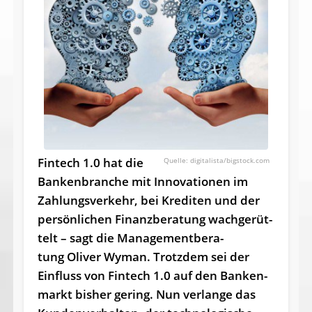
Fintech 1.0 hat die
digitalista/bigstock.com
Bankenbran­che mit In­no­va­tio­nen im
Zahlungs­verkehr, bei Kredi­ten und der
persönli­chen Fi­nanzbe­ra­tung wachgerüt­
telt – sagt die Managementbe­ra­
tung Oliver Wyman. Trotzdem sei der
Einfluss von Fintech 1.0 auf den Banken­
markt bisher gering. Nun verlange das