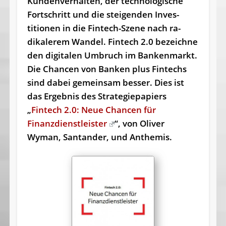
Kun­denverhal­ten, der tech­no­logi­sche
Fort­schritt und die stei­gen­den Inves­
titionen in die Fintech-Szene nach ra­
dikale­rem Wandel. Fintech 2.0 bezeichne
den digi­ta­len Umbruch im Banken­markt.
Die Chan­cen von Banken plus Fintechs
sind dabei gemeinsam bes­ser. Dies ist
das Ergebnis des Stra­tegiepa­piers
„
Fintech 2.0: Neue Chancen für
Finanzdienstleister
“, von Oliver
Wyman, Santander, und Anthemis.