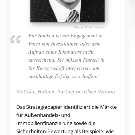
Oliver Wyman
Für Banken ist ein Engagement in
Form von Investitionen oder dem
Aufbau eines Inkubators nicht
ausreichend. Sie müssen Fintech in
ihr Kerngeschäft integrieren, um
nachhaltige Erfolge zu schaffen.“
Matthias Hübner, Partner bei Oliver Wyman
Das Strategiepapier identifiziert die Märkte
für Außenhandels- und
Immobilienfinanzierung sowie die
Sicherheiten-Bewertung als Beispiele, wie