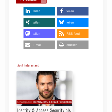
teilen
teilen
teilen
teilen
teilen
RSS-feed
E-Mail
drucken
Auch interessant
Identity & Access Security als