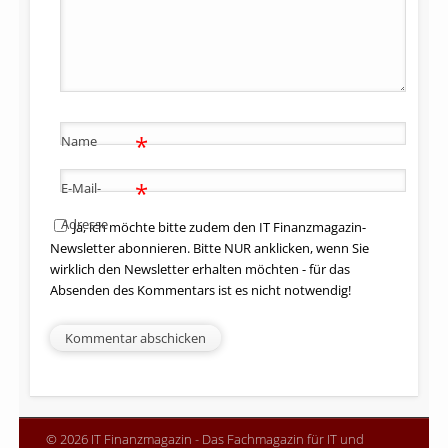
*
Name
*
E-Mail-
Adresse
Ja, ich möchte bitte zudem den IT Finanzmagazin-
Newsletter abonnieren. Bitte NUR anklicken, wenn Sie
wirklich den Newsletter erhalten möchten - für das
Absenden des Kommentars ist es nicht notwendig!
© 2026 IT Finanzmagazin - Das Fachmagazin für IT und