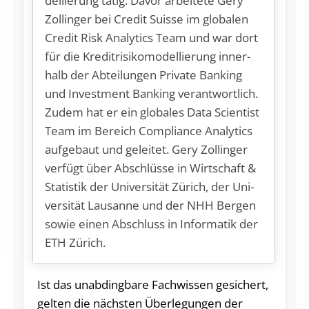
del­lie­rung tä­tig. Da­vor ar­bei­te­te Ge­ry
Zol­lin­ger bei Credit Su­is­se im glo­ba­len
Credit Risk Ana­ly­tics Team und war dort
für die Kre­dit­ri­si­ko­mo­del­lie­rung in­ner­
halb der Ab­tei­lun­gen Pri­va­te Ban­king
und In­vest­ment Ban­king ver­ant­wort­lich.
Zu­dem hat er ein glo­ba­les Da­ta Sci­en­tist
Team im Be­reich Com­p­li­an­ce Ana­ly­tics
auf­ge­baut und ge­lei­tet. Ge­ry Zol­lin­ger
ver­fügt über Ab­schlüs­se in Wirt­schaft &
Sta­tis­tik der Uni­ver­si­tät Zü­rich, der Uni­
ver­si­tät Lau­sanne und der NHH Ber­gen
so­wie ei­nen Ab­schluss in In­for­ma­tik der
ETH Zürich.
Ist das unabdingbare Fachwissen gesichert,
gelten die nächsten Überlegungen der