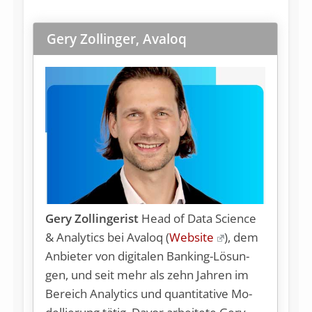
Gery Zollinger, Avaloq
Gery Zollingerist
Head of Da­ta Sci­ence
& Ana­ly­tics bei Ava­loq (
Web­site
), dem
An­bie­ter von di­gi­ta­len Ban­king-Lö­sun­
gen, und seit mehr als zehn Jah­ren im
Be­reich Ana­ly­tics und quan­ti­ta­ti­ve Mo­