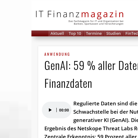
IT 
Aktuell
Top 10
Termine
Studien
FinTec
ANWENDUNG
GenAI: 59 % aller Date
Finanzdaten
Regulierte Daten sind die
Audio-
00:00
Schwachstelle bei der Nu
Player
generativer KI (GenAI). Die
Ergebnis des Netskope Threat Labs R
Zentrale Erkenntnis: 59 Prozent aller