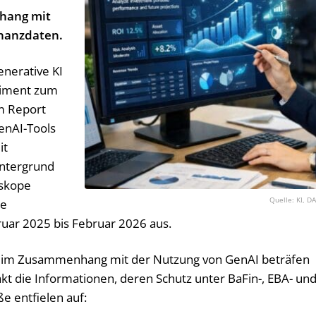
hang mit
inanzdaten.
enerative KI
riment zum
m Report
enAI-Tools
it
intergrund
tskope
KI, D
te
ar 2025 bis Februar 2026 aus.
ße im Zusammenhang mit der Nutzung von GenAI beträfen
akt die Informationen, deren Schutz unter BaFin-, EBA- un
e entfielen auf: