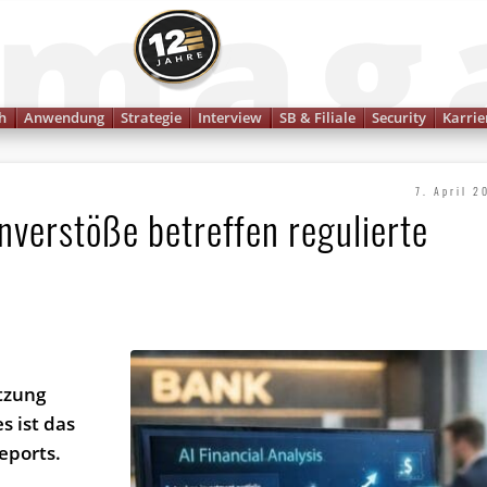
Finanzmagazin
h
Anwendung
Strategie
Interview
SB & Filiale
Security
Karrie
7. April 2
nverstöße betreffen regulierte
tzung
s ist das
eports.