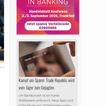
ALL-E
Kampf um Sparer: Trade Republic wird
vom Jäger zum Gejagten
d
Um Bankkunden ist ein harter
Wettbewerb entbrannt. Neue Apps und
hohe Zinsen von Digitalbanken sowie