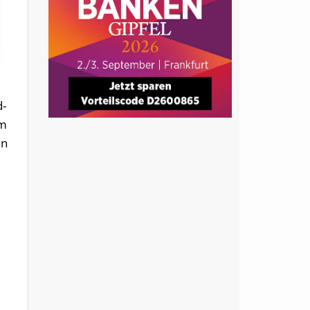
d-
am
en