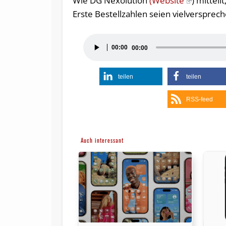
Wie DG Nexolution
(Website
) mitteil
Erste Bestellzahlen seien vielversprec
Audio-
00:00
00:00
Player
teilen
teilen
RSS-feed
Auch interessant