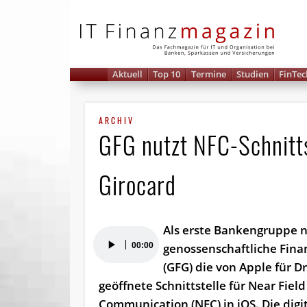
IT 
Aktuell
Top 10
Termine
Studien
FinTec
ARCHIV
GFG nutzt NFC-Schnittst
Girocard
Als erste Bankengruppe n
Audio-
00:00
genossenschaftliche Fin
Player
(GFG) die von Apple für D
geöffnete Schnittstelle für Near Field
Communication (NFC) in iOS. Die digi