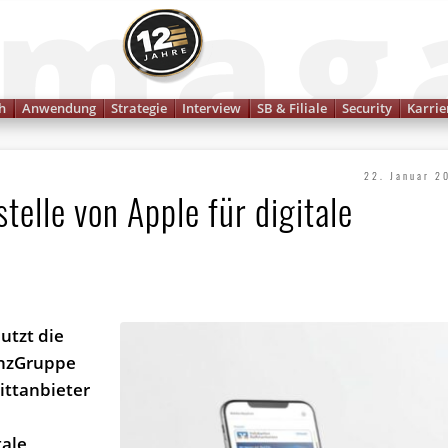
Finanzmagazin
h
Anwendung
Strategie
Interview
SB & Filiale
Security
Karrie
22. Januar 2
elle von Apple für digitale
utzt die
anzGruppe
rittanbieter
tale