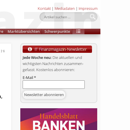
Kontakt
|
Mediadaten
|
Impressum
re
Marktübersichten
Schwerpunkte
026
Jede Woche neu:
Die aktuellen und
wichtigsten Nachrichten zusammen­
gefasst. Kostenlos abonnieren:
E-Mail
*
m
n,