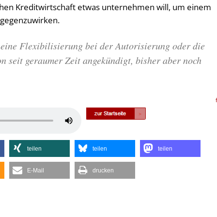
hen Kreditwirtschaft etwas unternehmen will, um einem
tgegenzuwirken.
eine Flexibilisierung bei der Autorisierung oder die
n seit geraumer Zeit angekündigt, bisher aber noch
Pfeiltasten
Hoch/Runter
benutzen,
teilen
teilen
teilen
um
die
E-Mail
drucken
Lautstärke
zu
regeln.