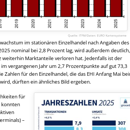
ITFM/Daten: EURO Kartensysteme
wachstum im stationären Einzelhandel nach Angaben des
25 nominal bei 2,8 Prozent lag, wird außerdem deutlich
eiterhin Marktanteile verloren hat. Jedenfalls ist der
n im vergangenen Jahr um 2,7 Prozentpunkte auf gut 73,3
Die Zahlen für den Einzelhandel, die das EHI Anfang Mai be
ird, dürften ein ähnliches Bild ergeben.
hkeiten für
r konnten
aktiven
erminals) –