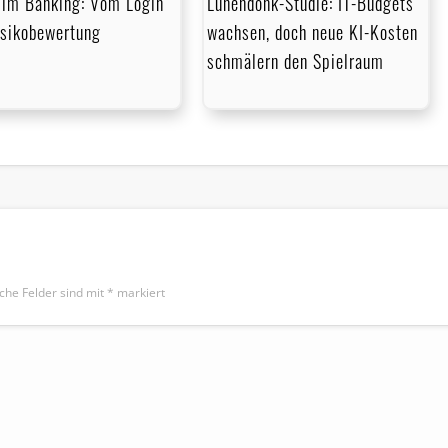
im Banking: Vom Login
Lünendonk-Studie: IT-Budgets
isikobewertung
wachsen, doch neue KI-Kosten
schmälern den Spielraum
iche Felder sind mit
*
markiert