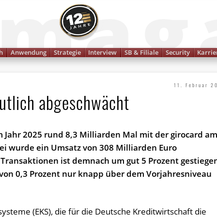
Finanzmagazin
h
Anwendung
Strategie
Interview
SB & Filiale
Security
Karrie
11. Februar 2
utlich abgeschwächt
 Jahr 2025 rund 8,3 Milliarden Mal mit der girocard a
bei wurde ein Umsatz von 308 Milliarden Euro
r Transaktionen ist demnach um gut 5 Prozent gestiege
von 0,3 Prozent nur knapp über dem Vorjahresniveau
ysteme (EKS), die für die Deutsche Kreditwirtschaft die