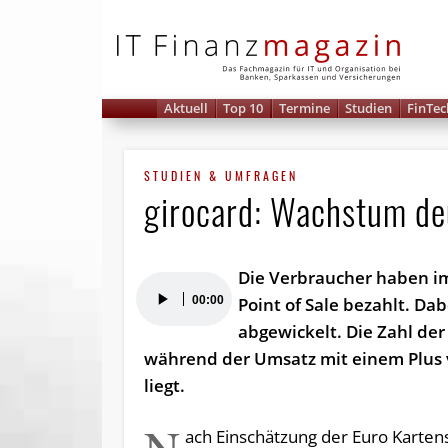
IT 
Aktuell
Top 10
Termine
Studien
FinTec
STUDIEN & UMFRAGEN
girocard: Wachstum de
Die Verbraucher haben im
Audio-
00:00
Point of Sale bezahlt. Da
Player
abgewickelt. Die Zahl de
während der Umsatz mit einem Plus 
liegt.
N
ach Einschätzung der Euro Kartens