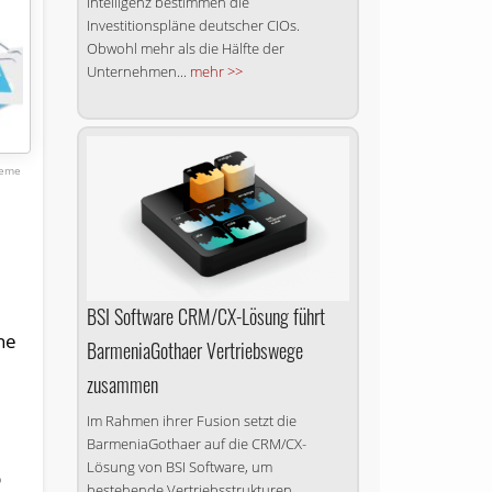
Intelligenz bestimmen die
Investitionspläne deutscher CIOs.
Obwohl mehr als die Hälfte der
Unternehmen...
mehr >>
teme
BSI Software CRM/CX-Lösung führt
ne
BarmeniaGothaer Vertriebswege
zusammen
Im Rahmen ihrer Fusion setzt die
BarmeniaGothaer auf die CRM/CX-
Lösung von BSI Software, um
b
bestehende Vertriebsstrukturen