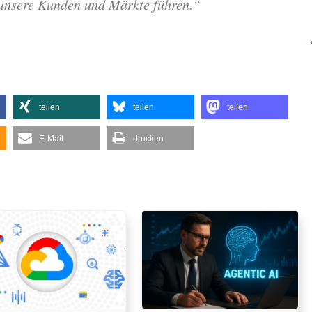
 unsere Kunden und Märkte führen.“
teilen
teilen
teilen
E-Mail
drucken