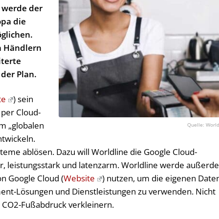
 werde der
opa die
glichen.
n Händlern
terte
 der Plan.
te
) sein
 per Cloud-
em „globalen
World
twickeln.
steme ablösen. Dazu will Worldline die Google Cloud-
her, leistungsstark und latenzarm. Worldline werde außer
on Google Cloud (
Website
) nutzen, um die eigenen Date
ment-Lösungen und Dienstleistungen zu verwenden. Nicht
n CO2-Fußabdruck verkleinern.