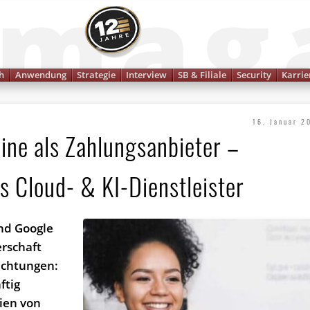
Finanzmagazin
h
Anwendung
Strategie
Interview
SB & Filiale
Security
Karrie
16. Januar 2
line als Zahlungsanbieter –
s Cloud- & KI-Dienstleister
nd Google
erschaft
ichtungen:
ftig
ien von