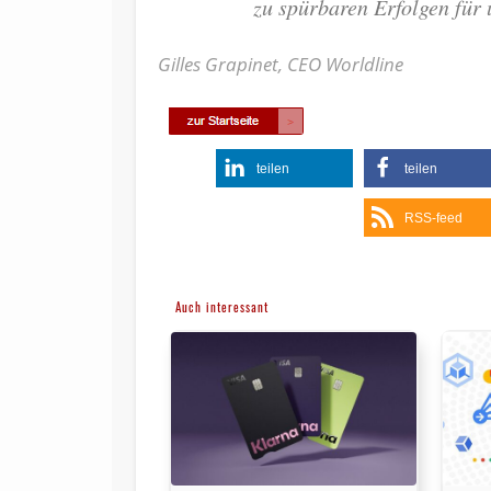
zu spürbaren Erfolgen für
Gilles Grapinet, CEO Worldline
teilen
teilen
RSS-feed
Auch interessant