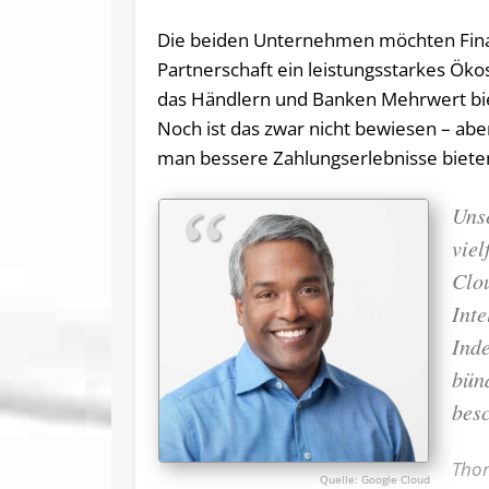
Die beiden Unternehmen möchten Finan
Partnerschaft ein leistungsstarkes Ö
das Händlern und Banken Mehrwert biet
Noch ist das zwar nicht bewiesen – aber
man bessere Zahlungserlebnisse bieten
Unse
viel
Clo
Inte
Ind
bün
bes
Thom
Google Cloud