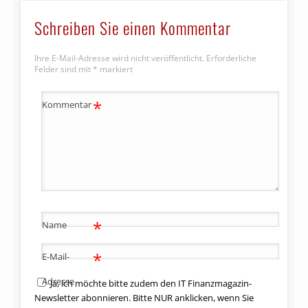
Schreiben Sie einen Kommentar
Ihre E-Mail-Adresse wird nicht veröffentlicht.
Erforderliche
Felder sind mit
*
markiert
*
Kommentar
*
Name
*
E-Mail-
Adresse
Ja, ich möchte bitte zudem den IT Finanzmagazin-
Newsletter abonnieren. Bitte NUR anklicken, wenn Sie