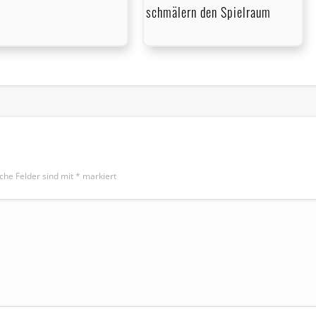
schmälern den Spielraum
iche Felder sind mit
*
markiert