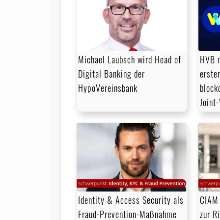
HVB m
Michael Laubsch wird Head of
erste
Digital Banking der
block
HypoVereinsbank
Joint
Identity & Access Security als
CIAM 
Fraud-Prevention-Maßnahme
zur R