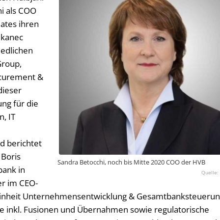
hi als COO
dates ihren
cukanec
iedlichen
Group,
rocurement &
dieser
ung für die
, IT
g
d berichtet
 Boris
Sandra Betocchi, noch bis Mitte 2020 COO der HVB
bank in
er im CEO-
r Einheit Unternehmensentwicklung & Gesamtbanksteueru
te inkl. Fusionen und Übernahmen sowie regulatorische