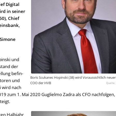
ef Digital
rd in seiner
0), Chief
einsbank,
 Simone
pinski und
stand der
lung be­fin­
Boris Scukanec Hopinski (38) wird Voraussichtlich neuer
­to­ren und
COO der HVB
ci wird nach
s 2019 zum 1. Mai 2020 Gu­gliel­mo Za­dra als CFO nach­fol­gen,
teigt.
ten Halbjahr