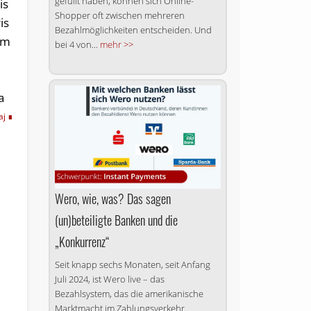
gefüllt haben, können sich Online-
is
Shopper oft zwischen mehreren
is
Bezahlmöglichkeiten entscheiden. Und
im
bei 4 von...
mehr >>
a
aj
Wero, wie, was? Das sagen
(un)beteiligte Banken und die
„Konkurrenz“
Seit knapp sechs Monaten, seit Anfang
Juli 2024, ist Wero live – das
Bezahlsystem, das die amerikanische
Marktmacht im Zahlungsverkehr