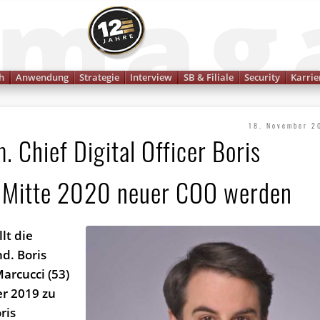
Finanzmagazin
h
Anwendung
Strategie
Interview
SB & Filiale
Security
Karrie
18. November 2
 Chief Digital Officer Boris
l Mitte 2020 neuer COO werden
llt die
d. Boris
arcucci (53)
r 2019 zu
ris