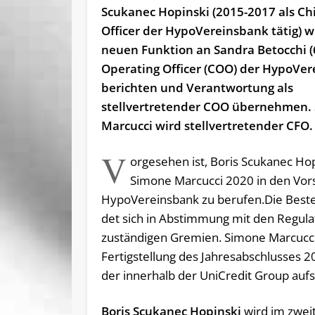
Scukanec Hopinski (2015-2017 als Chi
Officer der HypoVereinsbank tätig) wi
neuen Funktion an Sandra Betocchi (6
Operating Officer (COO) der HypoVer
berichten und Verantwortung als
stellvertretender COO übernehmen.
Marcucci wird stellvertretender CFO.
V
orgesehen ist, Boris Scukanec Ho
Simone Marcucci 2020 in den Vor
HypoVereinsbank zu berufen.Die Be­stel­
det sich in Ab­stim­mung mit den Re­gu­la
zu­stän­di­gen Gre­mi­en. Si­mo­ne Mar­cuc­
Fer­tig­stel­lung des Jah­res­ab­schlus­se
der in­ner­halb der Uni­Credit Group auf­s
Boris Scukanec Hopinski
wird im zwei